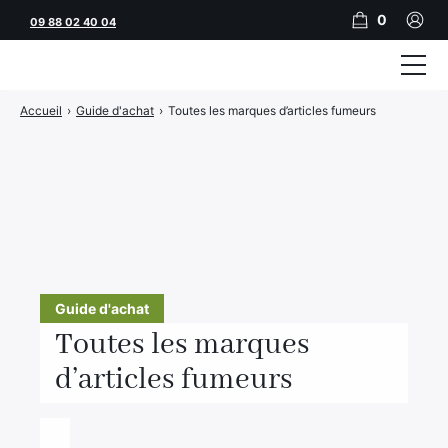
0
09 88 02 40 04
Accueil
›
Guide d'achat
›
Toutes les marques d’articles fumeurs
Tubeuses
Tubes
Feuilles
Filtres
Rouleuses
Guide d'achat
Briquets
Toutes les marques
Vape
d’articles fumeurs
CBD
JNR