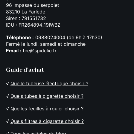
96 impasse du serpolet
83210 La Farlède
Siren : 791551732
IDU : FR264894_19IWBZ
Téléphone :
0988024004 (de 9h à 17h30)
Fermé le lundi, samedi et dimanche
Email :
tce@spidclic.fr
Guide d'achat
√
Quelle tubeuse électrique choisir ?
√
Quels tubes à cigarette choisir ?
√
Quelles feuilles à rouler choisir ?
√
Quels filtres à cigarette choisir ?
√
Tous les articles du blog