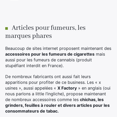
Divers
Adalya
Nouveautés
Al Fakher
Cristal Puff
Articles pour fumeurs, les
SoGood
marques phares
Beaucoup de sites internet proposent maintenant des
accessoires pour les fumeurs de cigarettes
mais
10ml
aussi pour les fumeurs de cannabis (produit
50ml
stupéfiant interdit en France).
100ml
De nombreux fabricants ont aussi fait leurs
Booster E-Liquide
apparitions pour profiter de ce business. Les « x
usines », aussi appelées «
X Factory
» en anglais (oui
nous parlons a little l’ingliche), propose maintenant
de nombreux accessoires comme les
chichas, les
grinders, feuilles à rouler et divers articles pour les
Salé
consommateurs de tabac.
Sucré