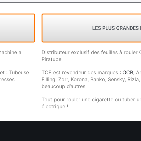
LES PLUS GRANDES
machine a
Distributeur exclusif des feuilles à rouler
Piratube.
et : Tubeuse
TCE est revendeur des marques :
OCB
, A
ressés
Filling, Zorr, Korona, Banko, Sensky, Rizla,
beaucoup d’autres.
Tout pour rouler une cigarette ou tuber 
électrique !