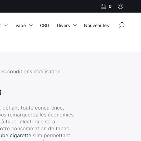
0
×
s
Vape
CBD
Divers
Nouveautés
JNR
Adalya
es conditions d’utilisation
Al Fakher
Cristal Puff
R
SoGood
x défiant toute concurence,
ous remarquerez les économies
à tuber electrique sera
10ml
 votre consommation de tabac
50ml
ube cigarette
slim permettant