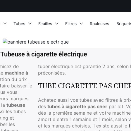
s
Tubes
Feuilles
Filtres
Rouleuses
Briquet
 Tubeuse à cigarette électrique
omisez de
tuber électrique est garantie 2 ans, selon l
une
machine à
préconisées.
tion du prix
TUBE CIGARETTE PAS CHE
aire baisser le
ous vous
ieurs marques
Achetez aussi vos tubes avec filtres à pri
 la
tubeuse
des
tubes à cigarette pas cher
par lot. V
si les tubes
dès la première semaine et votre machine 
king et
amortie entre 1 semaine et 1 mois, selon
ber les
et les marques choisies. Il existe aussi le
t
 tubeuse