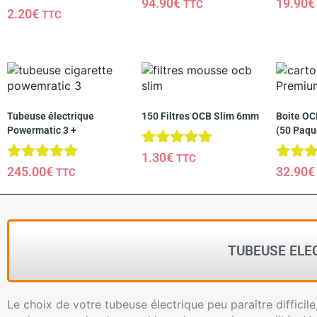
Note
Note
94.90
€
19.90
€
TTC
2.20
€
4.86
3.80
TTC
sur 5
sur 5
Tubeuse électrique
150 Filtres OCB Slim 6mm
Boite OC
Powermatic 3 +
(50 Paqu
Note
1.30
€
TTC
5.00
Note
Note
245.00
€
32.90
€
TTC
sur 5
4.94
4.92
sur 5
sur 5
TUBEUSE ELEC
Le choix de votre tubeuse électrique peu paraître difficil