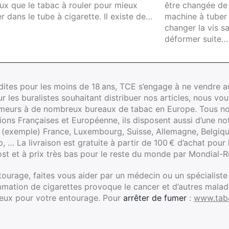
être changée de
eux que le tabac à rouler pour mieux
machine à tuber 
er dans le tube à cigarette. Il existe de…
changer la vis sa
déformer suite…
rdites pour les moins de 18 ans, TCE s’engage à ne vendre 
les buralistes souhaitant distribuer nos articles, nous vou
fumeurs à de nombreux bureaux de tabac en Europe. Tous no
ions Françaises et Européenne, ils disposent aussi d’une noti
 (exemple) France, Luxembourg, Suisse, Allemagne, Belgiqu
… La livraison est gratuite à partir de 100 € d’achat pour
st et à prix très bas pour le reste du monde par Mondial-R
tourage, faites vous aider par un médecin ou un spécialiste
mation de cigarettes provoque le cancer et d’autres mala
reux pour votre entourage. Pour
arrêter de fumer
:
www.taba