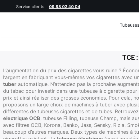
Service clients
09 88 02 40 04
Tubeuse
TCE :
L’augmentation du prix des cigarettes vous ruine ? Écon
l’argent en fabriquant vous-mêmes vos cigarettes avec 
tuber
automatique. N’attendez pas la prochaine augmenta
du tabac pour investir dans une tubeuse à cigarette pour f
prix et ainsi réaliser des grosses économies. Pour cela, n
proposons un large choix de machines à tuber avec plus
différentes de tubeuses cigarettes et de tubes. Retrouvez
electrique OCB
, tubeuse Filling, tubeuse Champ, mais aus
avec filtres OCB, Korona, Banko, Jass, Sensky, Rizla, Smo
beaucoup d’autres marques. Deux types de machines à tu
cigarettes existent : la
tubeuse électrique
(aussi appelée