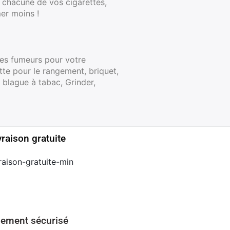
chacune de vos cigarettes,
100ml
mer moins !
Booster E-Liquide
Salé
Sucré
res fumeurs pour votre
ette pour le rangement, briquet,
s, blague à tabac, Grinder,
vraison gratuite
iement sécurisé