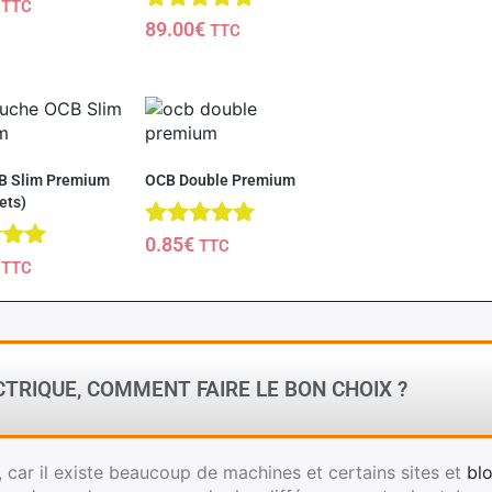
TTC
Note
89.00
€
TTC
5.00
sur 5
B Slim Premium
OCB Double Premium
ets)
Note
0.85
€
TTC
5.00
TTC
sur 5
TRIQUE, COMMENT FAIRE LE BON CHOIX ?
e, car il existe beaucoup de machines et certains sites et
bl