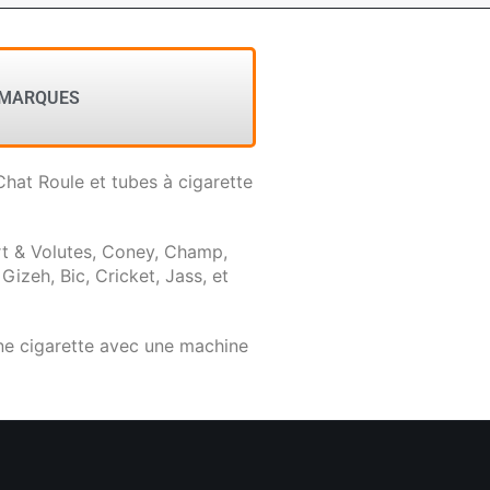
 MARQUES
 Chat Roule et tubes à cigarette
rt & Volutes, Coney, Champ,
 Gizeh, Bic, Cricket, Jass, et
une cigarette avec une machine