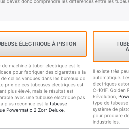
us devez donc comprendre les différences entre les tubeus
UBEUSE ÉLECTRIQUE À PISTON
TUBE
A
 de machine à tuber électrique est le
Il existe très p
ficace pour fabriquer des cigarettes a la
automatique. Le
 de celles vendues dans les bureaux de
électriques auto
Le prix de ces tubeuses électriques est
C-101F, Golden 
nt plus élevé, mais le résultat est
Révolution,
Powe
rable avec une tubeuse electrique pas
type de tubeuse 
La plus reconnue est la
tubeuse
système de pisto
que Powermatic 2 Zorr Deluxe
.
pour produire de
industrielles.