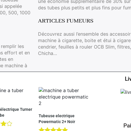
une économie supplémentaire de 30% sur 
si appelée
des tubes plus petits et plus fins pour fu
 100, 500, 1000
ARTICLES FUMEURS
Découvrez aussi l’ensemble des accessoi
machine à cigarette, boite et étui à cigar
 remplir les
cendrier, feuilles à rouler OCB Slim, filtre
s effort et en
Chicha…
tes en
ue machine à
Li
électrique Turner
ube
Tubeuse electrique
Powermatic 2+ Noir
Pa