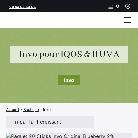
0
09 88 02 40 04
Tubeuses
Tubes
Invo pour IQOS & ILUMA
Feuilles
Filtres
Invo
Rouleuses
Briquets
Accueil
›
Boutique
›
Invo
Vape
CBD
JNR