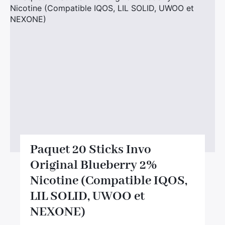
Divers
Adalya
Nouveautés
Al Fakher
Cristal Puff
SoGood
10ml
50ml
100ml
Paquet 20 Sticks Invo
Booster E-Liquide
Original Blueberry 2%
Nicotine (Compatible IQOS,
LIL SOLID, UWOO et
Salé
NEXONE)
Sucré