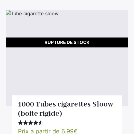
RUPTURE DE STOCK
1000 Tubes cigarettes Sloow
(boite rigide)
Note
4.50
Prix à partir de
6.99
€