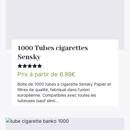
1000 Tubes cigarettes
Sensky
Note
5.00
Prix à partir de
6.99
€
sur 5
Boite de 1000 tubes a cigarette Sensky Papier et
filtres de qualité, fabriqué dans l'union
européenne. Compatibles avec toutes les
tubeuses (sauf slim)…