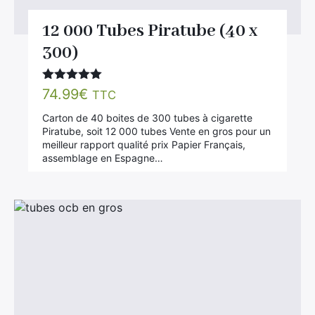
12 000 Tubes Piratube (40 x
300)
Note
5.00
74.99
€
TTC
sur 5
Carton de 40 boites de 300 tubes à cigarette
Piratube, soit 12 000 tubes Vente en gros pour un
meilleur rapport qualité prix Papier Français,
assemblage en Espagne…
×