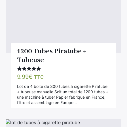
1200 Tubes Piratube +
Tubeuse
Note
5.00
9.99
€
TTC
sur 5
Lot de 4 boite de 300 tubes à cigarette Piratube
+ tubeuse manuelle Soit un total de 1200 tubes +
une machine à tuber Papier fabriqué en France,
filtre et assemblage en Europe…