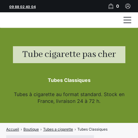
0
09 88 02 40 04
Tubeuses
Tubes
Tube cigarette pas cher
Feuilles
Filtres
Tubes Classiques
Rouleuses
Tubes à cigarette au format standard. Stock en
Briquets
France, livraison 24 à 72 h.
Vape
CBD
Accueil
›
Boutique
›
Tubes a cigarette
›
Tubes Classiques
JNR