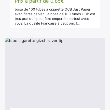
Prix à partir de
0.85
€
sur 5
boite de 100 tubes à cigarette OCB Just Paper
avec filtres papier. La boite de 100 tubes OCB est
très pratique pour être emportée partout avec
vous. La qualité Française à petit prix !…