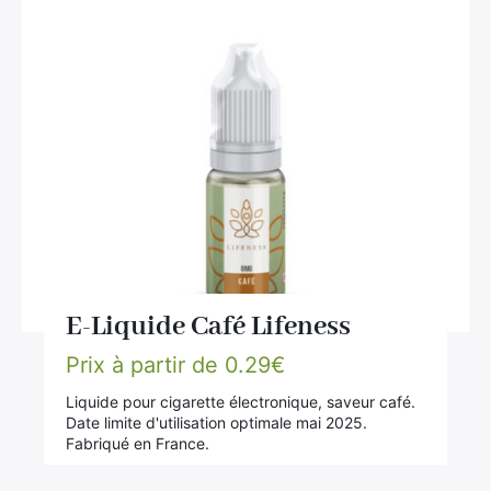
Divers
Adalya
Nouveautés
Al Fakher
Cristal Puff
SoGood
10ml
50ml
100ml
E-Liquide Café Lifeness
Booster E-Liquide
Prix à partir de
0.29
€
Liquide pour cigarette électronique, saveur café.
Date limite d'utilisation optimale mai 2025.
Salé
Fabriqué en France.
Sucré