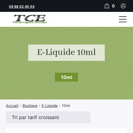
0
09 88 02 40 04
Tubeuses
Tubes
E-Liquide 10ml
Feuilles
Filtres
10ml
Rouleuses
Briquets
Accueil
›
Boutique
›
E-Liquide
›
10ml
Vape
CBD
JNR