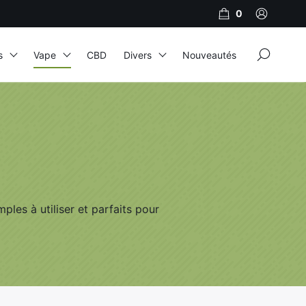
0
×
s
Vape
CBD
Divers
Nouveautés
JNR
Adalya
Al Fakher
Cristal Puff
SoGood
ples à utiliser et parfaits pour
10ml
50ml