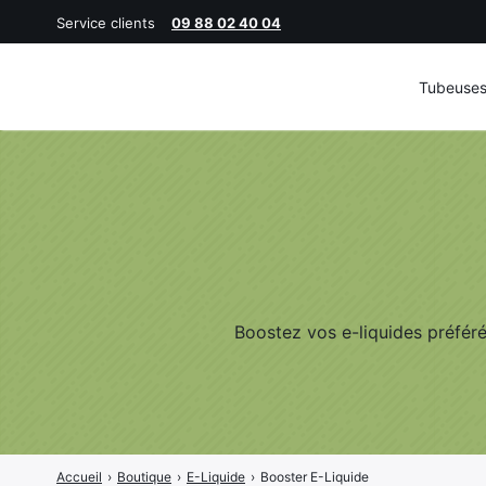
Service clients
09 88 02 40 04
Tubeuse
Rechercher
:
Boostez vos e-liquides préférés
Accueil
›
Boutique
›
E-Liquide
›
Booster E-Liquide