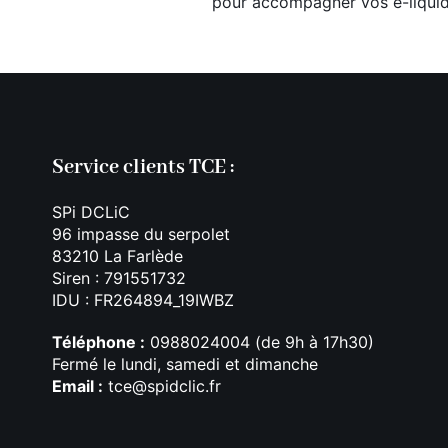
pour accompagner vos e-liquid
Service clients TCE :
SPi DCLiC
96 impasse du serpolet
83210 La Farlède
Siren : 791551732
IDU : FR264894_19IWBZ
Téléphone :
0988024004 (de 9h à 17h30)
Fermé le lundi, samedi et dimanche
Email :
tce@spidclic.fr