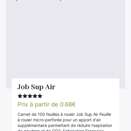
Divers
Adalya
Nouveautés
Al Fakher
Cristal Puff
SoGood
10ml
50ml
100ml
Job Sup Air
Booster E-Liquide
Note
5.00
Prix à partir de
0.68
€
sur 5
Carnet de 100 feuilles à rouler Job Sup Air Feuille
Salé
à rouler micro-perforée pour un apport d'air
supplémentaire permettant de réduire l'aspiration
Sucré
de goudron et de CO2. Fabrication Francaise…