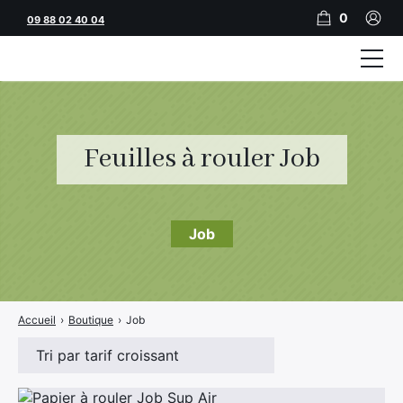
0
09 88 02 40 04
Tubeuses
Tubes
Feuilles à rouler Job
Feuilles
Filtres
Job
Rouleuses
Briquets
Accueil
›
Boutique
›
Job
Vape
CBD
JNR