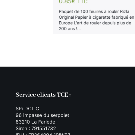
0.85
€
TTC
 rouler Raw Slim
(couleur
Paquet de 100 feuilles à rouler Rizla
our une
Original Papier à cigarette fabriqué en
Un best seller
Europe L'art de rouler depuis plus de
 Espagne.
200 ans !…
Service clients TCE :
SPi DCLiC
96 impasse du serpolet
83210 La Farlède
Siren : 791551732
IDU : FR264894_19IWBZ