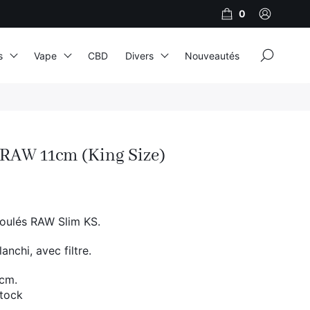
0
×
s
Vape
CBD
Divers
Nouveautés
JNR
Adalya
 RAW 11cm (King Size)
Al Fakher
Cristal Puff
SoGood
oulés RAW Slim KS.
anchi, avec filtre.
10ml
 cm.
50ml
stock