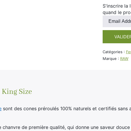
S'inscrire la
quand le pro
Entrez
votre
adresse
VALIDE
e-
mail
pour
Catégories :
Feu
rejoindre
Marque :
RAW
la
liste
d'attente
pour
ce
King Size
produit
e
sont des cones préroulés 100% naturels et certifiés sans 
 de chanvre de première qualité, qui donne une saveur douce