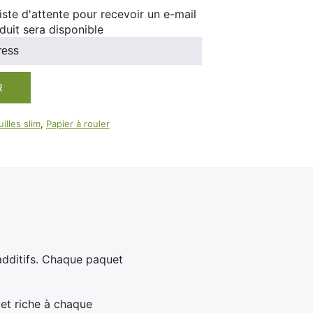
100ml
 liste d'attente pour recevoir un e-mail
Booster E-Liquide
duit sera disponible
Salé
Sucré
R
illes slim
,
Papier à rouler
additifs. Chaque paquet
 et riche à chaque