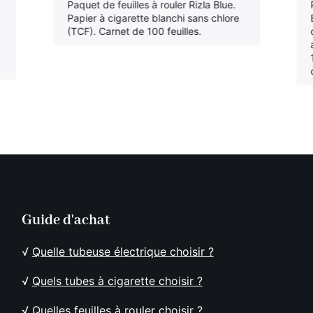
Paquet de feuilles à rouler Rizla Blue.
Papier à cigarette blanchi sans chlore
(TCF). Carnet de 100 feuilles.
Guide d'achat
√
Quelle tubeuse électrique choisir ?
√
Quels tubes à cigarette choisir ?
√
Quelles feuilles à rouler choisir ?