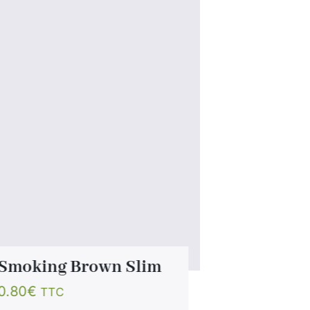
Smoking Brown Slim
Rizla Bla
0.80
€
0.85
€
TTC
TTC