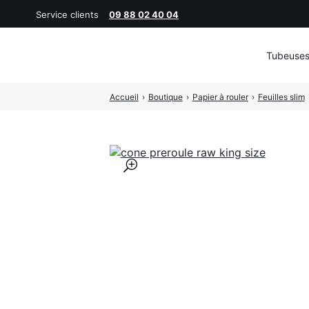
Service clients
09 88 02 40 04
Tubeuse
Rechercher
Accueil
›
Boutique
›
Papier à rouler
›
Feuilles slim
:
🔍