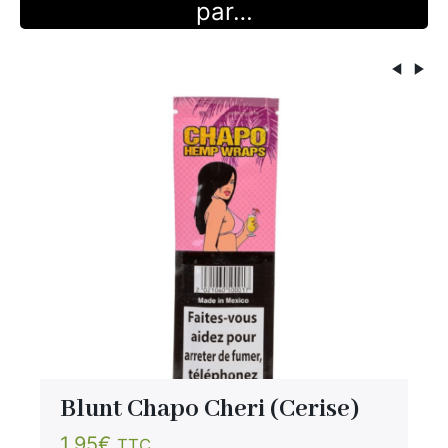
par…
×
Rechercher
:
Blunt Chapo Cheri (Cerise)
1.95
€
TTC