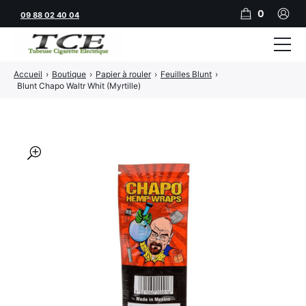
0
09 88 02 40 04
Accueil
›
Boutique
›
Papier à rouler
›
Feuilles Blunt
›
Tubeuses
Blunt Chapo Waltr Whit (Myrtille)
Tubes
Feuilles
🔍
Filtres
Rouleuses
Briquets
Vape
CBD
JNR