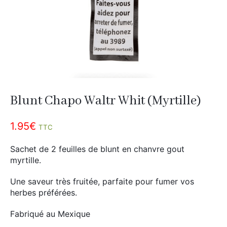
Divers
Adalya
Nouveautés
Al Fakher
Cristal Puff
SoGood
Blunt Chapo Waltr Whit (Myrtille)
10ml
1.95
€
50ml
TTC
100ml
Sachet de 2 feuilles de blunt en chanvre gout
Booster E-Liquide
myrtille.
Une saveur très fruitée, parfaite pour fumer vos
herbes préférées.
Salé
Fabriqué au Mexique
Sucré