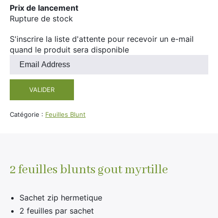
Prix de lancement
Rupture de stock
S'inscrire la liste d'attente pour recevoir un e-mail
quand le produit sera disponible
Entrez
votre
adresse
VALIDER
e-
mail
pour
Catégorie :
Feuilles Blunt
rejoindre
la
liste
d'attente
pour
2 feuilles blunts gout myrtille
ce
produit
Sachet zip hermetique
2 feuilles par sachet