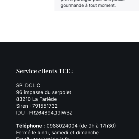
ir immédiat.
gourmande à tout moment.
 pour une pause
ent.
Service clients TCE :
SPi DCLiC
96 impasse du serpolet
83210 La Farlède
Siren : 791551732
IDU : FR264894_19IWBZ
Téléphone :
0988024004 (de 9h à 17h30)
Fermé le lundi, samedi et dimanche