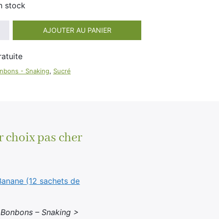
100ml
n stock
Booster E-Liquide
Salé
AJOUTER AU PANIER
Sucré
nbons - Snaking
,
Sucré
r choix pas cher
Banane (12 sachets de
 Bonbons – Snaking >