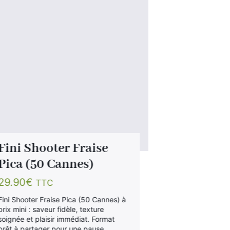
Fini Shooter Fraise
Sucette 
Pica (50 Cannes)
Cola (boi
29.90
€
19.90
€
TTC
TT
Fini Shooter Fraise Pica (50 Cannes) à
Sucette Grand 
prix mini : saveur fidèle, texture
100) à prix mini
soignée et plaisir immédiat. Format
soignée et plai
prêt à partager pour une pause
prêt à partage