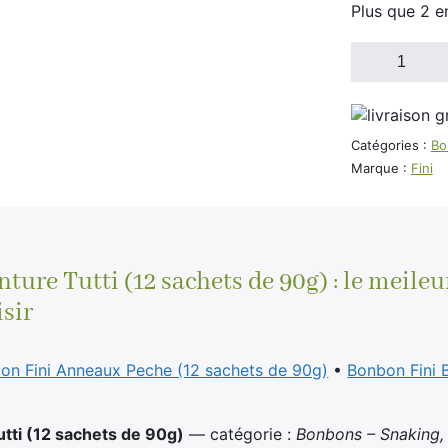
Plus que 2 e
quantité
de
Bonbon
Fini
Ceinture
Catégories :
Bo
Tutti
Marque :
Fini
(12
sachets
de
90g)
ture Tutti (12 sachets de 90g) : le meileu
isir
on Fini Anneaux Peche (12 sachets de 90g)
•
Bonbon Fini 
utti (12 sachets de 90g)
— catégorie :
Bonbons – Snaking,