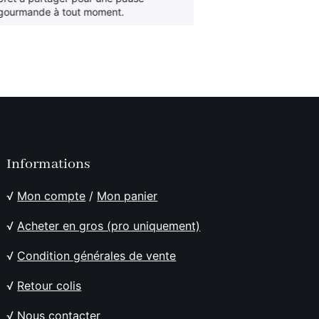
gourmande à tout moment.
gourmande à t
Informations
√
Mon compte
/
Mon panier
√
Acheter en gros (pro uniquement)
√
Condition générales de vente
√
Retour colis
√
Nous contacter