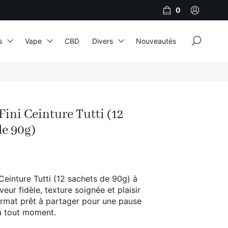
0
×
s
Vape
CBD
Divers
Nouveautés
JNR
Adalya
ini Ceinture Tutti (12
Al Fakher
de 90g)
Cristal Puff
SoGood
Ceinture Tutti (12 sachets de 90g) à
aveur fidèle, texture soignée et plaisir
10ml
rmat prêt à partager pour une pause
 tout moment.
50ml