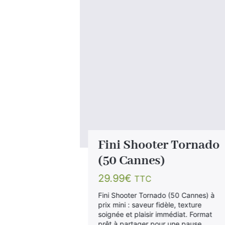
Verre de
Fini Shooter Tornado
ets de
(50 Cannes)
29.99
€
TTC
Fini Shooter Tornado (50 Cannes) à
prix mini : saveur fidèle, texture
rre (12 sachets
soignée et plaisir immédiat. Format
veur fidèle,
prêt à partager pour une pause