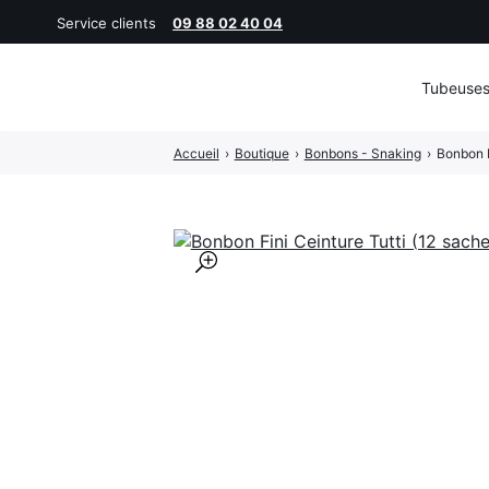
Service clients
09 88 02 40 04
Tubeuse
Rechercher
Accueil
›
Boutique
›
Bonbons - Snaking
›
Bonbon F
:
🔍