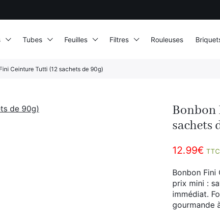
s
Tubes
Feuilles
Filtres
Rouleuses
Briquet
ini Ceinture Tutti (12 sachets de 90g)
Bonbon F
sachets 
12.99
€
TTC
Bonbon Fini 
prix mini : s
immédiat. Fo
gourmande à