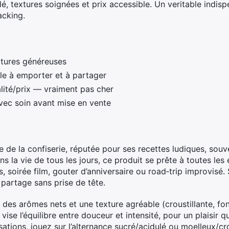
lé, textures soignées et prix accessible. Un veritable indis
acking.
xtures généreuses
ile à emporter et à partager
lité/prix — vraiment pas cher
avec soin avant mise en vente
e de la confiserie, réputée pour ses recettes ludiques, souv
s la vie de tous les jours, ce produit se prête à toutes les
, soirée film, gouter d’anniversaire ou road‑trip improvisé.
 partage sans prise de tête.
 des arômes nets et une texture agréable (croustillante, fo
 vise l’équilibre entre douceur et intensité, pour un plaisir q
ations, jouez sur l’alternance sucré/acidulé ou moelleux/cr