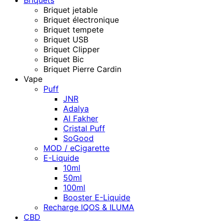
Briquet jetable
Briquet électronique
Briquet tempete
Briquet USB
Briquet Clipper
Briquet Bic
Briquet Pierre Cardin
Vape
Puff
JNR
Adalya
Al Fakher
Cristal Puff
SoGood
MOD / eCigarette
E-Liquide
10ml
50ml
100ml
Booster E-Liquide
Recharge IQOS & ILUMA
CBD