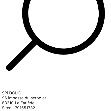
Service clients TCE :
SPi DCLiC
96 impasse du serpolet
83210 La Farlède
Siren : 791551732