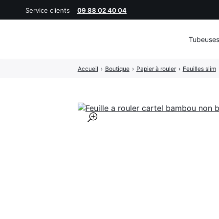
Service clients
09 88 02 40 04
Tubeuse
Rechercher
Accueil
›
Boutique
›
Papier à rouler
›
Feuilles slim
:
🔍