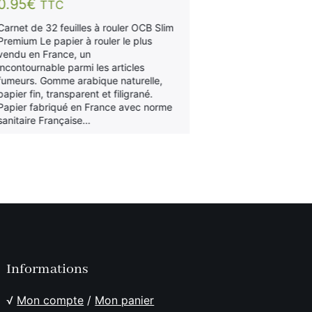
0.95
€
TTC
Paquet de 32 fe
sur 5
KS. Papier non 
Carnet de 32 feuilles à rouler OCB Slim
brunâtre) et fil
Premium Le papier à rouler le plus
meilleures comb
vendu en France, un
en Europe, fab
incontournable parmi les articles
fumeurs. Gomme arabique naturelle,
papier fin, transparent et filigrané.
Papier fabriqué en France avec norme
sanitaire Française…
Informations
√
Mon compte
/
Mon panier