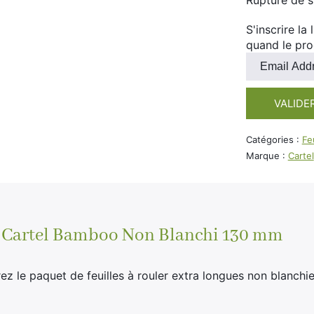
Rupture de 
S'inscrire la
quand le pro
Entrez
votre
adresse
VALIDE
e-
mail
pour
Catégories :
Feu
rejoindre
Marque :
Cartel
la
liste
d'attente
pour
ce
er Cartel Bamboo Non Blanchi 130 mm
produit
rez le paquet de feuilles à rouler extra longues non blanch