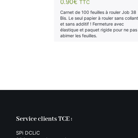
0.90
€
TTC
sur 5
Carnet de 100 feuilles à rouler Job 38
Bis. Le seul papier à rouler sans collan
à rouler Zig Zag
et sans additif ! Fermeture avec
o 602 Bis.
élastique et paquet rigide pour ne pas
a blanc avec
abimer les feuilles.
le. Fabriqué
Service clients TCE :
SPi DCLiC