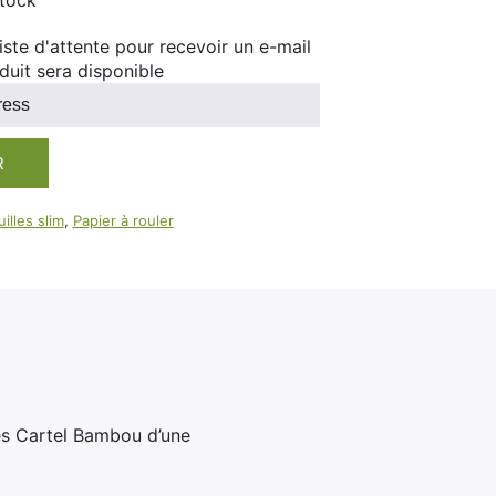
stock
100ml
Booster E-Liquide
 liste d'attente pour recevoir un e-mail
Salé
duit sera disponible
Sucré
R
illes slim
,
Papier à rouler
ies Cartel Bambou d’une