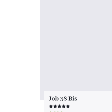
 Le
Job 38 Bis
Note
5.00