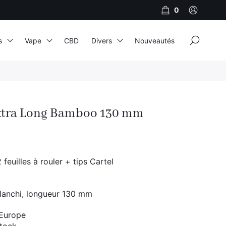
0
×
s
Vape
CBD
Divers
Nouveautés
JNR
Adalya
Extra Long Bamboo 130 mm
Al Fakher
Cristal Puff
SoGood
feuilles à rouler + tips Cartel
lanchi, longueur 130 mm
10ml
50ml
 Europe