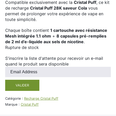
Compatible exclusivement avec la
Divers
Cristal Puff
, ce kit
Adalya
de recharge
Cristal Puff 28K saveur Cola
vous
Nouveautés
permet de prolonger votre expérience de vape en
Al Fakher
toute simplicité.
Cristal Puff
Chaque boîte contient
1 cartouche avec résistance
SoGood
Mesh intégrée 1.1 ohm
+
8 capsules pré-remplies
de 2 ml d’e-liquide aux sels de nicotine
.
Rupture de stock
10ml
S'inscrire la liste d'attente pour recevoir un e-mail
quand le produit sera disponible
50ml
Entrez
100ml
votre
adresse
Booster E-Liquide
VALIDER
e-
mail
pour
Catégorie :
Recharge Cristal Puff
rejoindre
Salé
Marque :
Cristal Puff
la
Sucré
liste