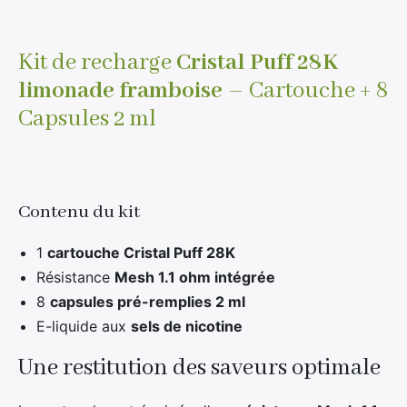
d'attente
pour
ce
Kit de recharge
Cristal Puff 28K
produit
limonade framboise
– Cartouche + 8
Capsules 2 ml
Contenu du kit
1
cartouche Cristal Puff 28K
Résistance
Mesh 1.1 ohm intégrée
8
capsules pré-remplies 2 ml
E-liquide aux
sels de nicotine
Une restitution des saveurs optimale