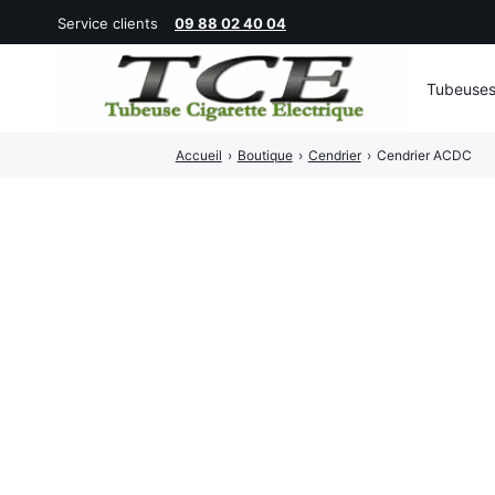
Service clients
09 88 02 40 04
Tubeuse
Rechercher
Accueil
›
Boutique
›
Cendrier
›
Cendrier ACDC
: