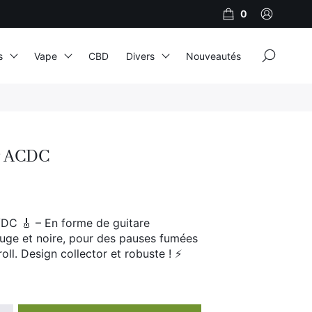
0
×
s
Vape
CBD
Divers
Nouveautés
JNR
Adalya
r ACDC
Al Fakher
Cristal Puff
SoGood
DC 🎸 – En forme de guitare
ouge et noire, pour des pauses fumées
oll. Design collector et robuste ! ⚡
10ml
50ml