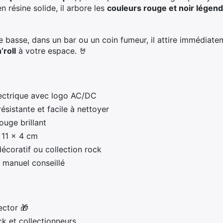
n résine solide, il arbore les
couleurs rouge et noir légend
e basse, dans un bar ou un coin fumeur, il attire immédiate
’roll
à votre espace. 🤘
ectrique avec logo AC/DC
ésistante et facile à nettoyer
ouge brillant
 11 × 4 cm
écoratif ou collection rock
manuel conseillé
ector 🎁
ck et collectionneurs