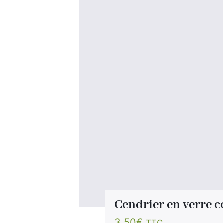
Cendrier en verre c
3.50
€
TTC