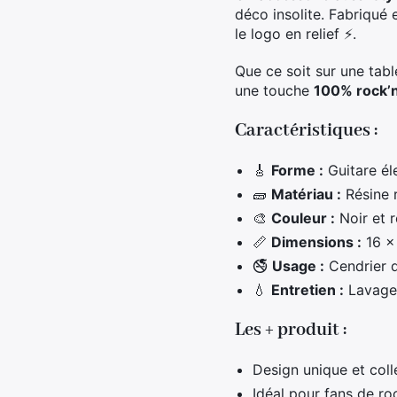
déco insolite. Fabriqué e
le logo en relief ⚡.
Que ce soit sur une tabl
une touche
100% rock’n
Caractéristiques :
🎸
Forme :
Guitare él
🧱
Matériau :
Résine r
🎨
Couleur :
Noir et r
📏
Dimensions :
16 ×
🚭
Usage :
Cendrier d
💧
Entretien :
Lavage 
Les + produit :
Design unique et coll
Idéal pour fans de ro