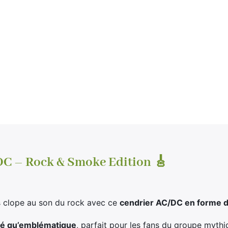
C – Rock & Smoke Edition 🎸
s clope au son du rock avec ce
cendrier AC/DC en forme de
lé qu’emblématique
, parfait pour les fans du groupe myth