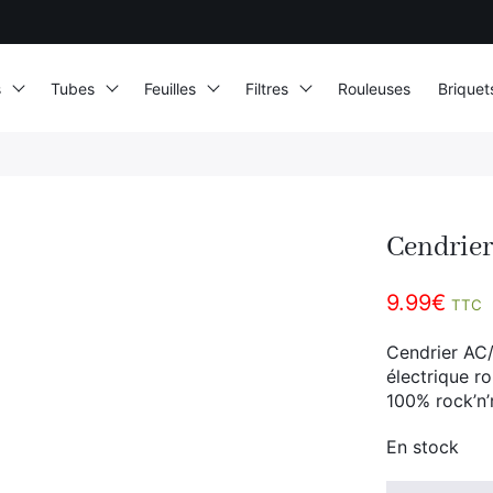
s
Tubes
Feuilles
Filtres
Rouleuses
Briquet
Cendrie
9.99
€
TTC
Cendrier AC/
électrique r
100% rock’n’r
En stock
quantité