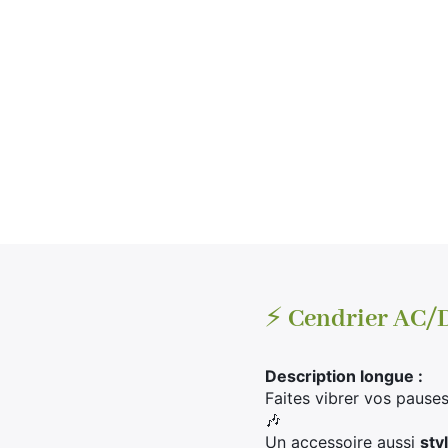
⚡
Cendrier AC/D
Description longue :
Faites vibrer vos pause
🎶
Un accessoire aussi
sty