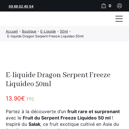
0
09 88 02 40 04
Accueil
›
Boutique
›
E-Liquide
›
50ml
›
Tubeuses
E-liquide Dragon Serpent Freeze Liquideo 50ml
Tubes
Feuilles
Filtres
E-liquide Dragon Serpent Freeze
Rouleuses
Liquideo 50ml
Briquets
13.90
€
TTC
Vape
Partez à la découverte d’un
fruit rare et surprenant
avec le
Fruit du Serpent Freeze Liquideo 50 ml
!
CBD
Inspiré du
Salak
, ce fruit exotique cultivé en Asie du
JNR