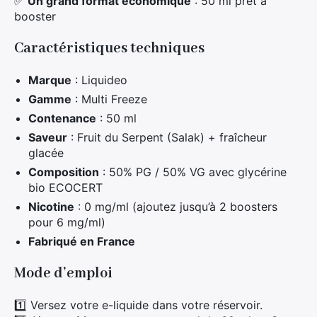
✅
Un grand format économique
: 50 ml prêt à
booster
Caractéristiques techniques
Marque
: Liquideo
Gamme
: Multi Freeze
Contenance
: 50 ml
Saveur
: Fruit du Serpent (Salak) + fraîcheur
glacée
Composition
: 50% PG / 50% VG avec glycérine
bio ECOCERT
Nicotine
: 0 mg/ml (ajoutez jusqu’à 2 boosters
pour 6 mg/ml)
Fabriqué en France
Mode d’emploi
1️⃣ Versez votre e-liquide dans votre réservoir.