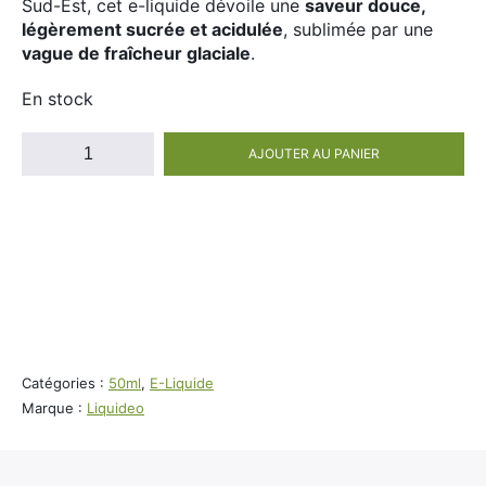
Sud-Est, cet e-liquide dévoile une
saveur douce,
Divers
légèrement sucrée et acidulée
, sublimée par une
Adalya
vague de fraîcheur glaciale
.
Nouveautés
Al Fakher
En stock
Cristal Puff
SoGood
quantité
AJOUTER AU PANIER
de
E-
liquide
10ml
Dragon
Serpent
50ml
Freeze
100ml
Liquideo
50ml
Booster E-Liquide
Catégories :
50ml
,
E-Liquide
Marque :
Liquideo
Salé
Sucré