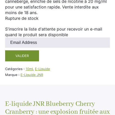
canneberge, enrichie de sels de nicotine à 20 mg/ml
Divers
pour une satisfaction rapide. Vente interdite aux
Adalya
moins de 18 ans.
Nouveautés
Al Fakher
Rupture de stock
Cristal Puff
S'inscrire la liste d'attente pour recevoir un e-mail
SoGood
quand le produit sera disponible
Entrez
votre
adresse
10ml
VALIDER
e-
mail
50ml
pour
Catégories :
10ml
,
E-Liquide
100ml
rejoindre
Marque :
E-Liquide JNR
la
Booster E-Liquide
liste
d'attente
pour
ce
E-liquide JNR Blueberry Cherry
Salé
produit
Cranberry : une explosion fruitée aux
Sucré