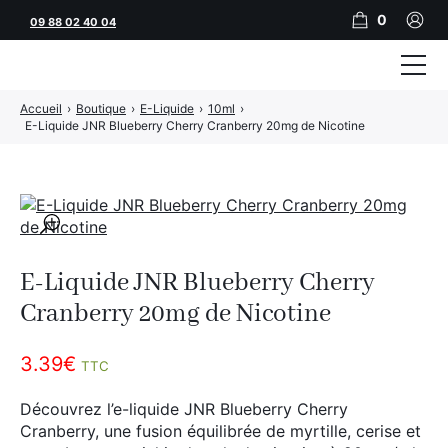
0
09 88 02 40 04
Accueil
›
Boutique
›
E-Liquide
›
10ml
›
Tubeuses
E-Liquide JNR Blueberry Cherry Cranberry 20mg de Nicotine
Tubes
Feuilles
🔍
Filtres
E-Liquide JNR Blueberry Cherry
Rouleuses
Cranberry 20mg de Nicotine
Briquets
3.39
€
TTC
Vape
Découvrez l’e-liquide JNR Blueberry Cherry
CBD
Cranberry, une fusion équilibrée de myrtille, cerise et
JNR