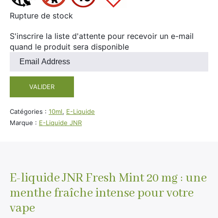
Rupture de stock
S'inscrire la liste d'attente pour recevoir un e-mail
quand le produit sera disponible
Entrez
votre
adresse
VALIDER
e-
mail
pour
Catégories :
10ml
,
E-Liquide
rejoindre
Marque :
E-Liquide JNR
la
liste
d'attente
pour
ce
E-liquide JNR Fresh Mint 20 mg : une
produit
menthe fraîche intense pour votre
vape