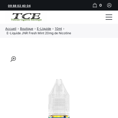
0
09 88 02 40 04
Accueil
›
Boutique
›
E-Liquide
›
10ml
›
Tubeuses
E-Liquide JNR Fresh Mint 20mg de Nicotine
Tubes
Feuilles
🔍
Filtres
Rouleuses
Briquets
Vape
CBD
JNR