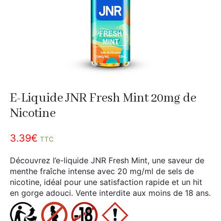
Divers
Adalya
Nouveautés
Al Fakher
Cristal Puff
SoGood
E-Liquide JNR Fresh Mint 20mg de
10ml
Nicotine
50ml
3.39
€
100ml
TTC
Booster E-Liquide
Découvrez l’e-liquide JNR Fresh Mint, une saveur de
menthe fraîche intense avec 20 mg/ml de sels de
nicotine, idéal pour une satisfaction rapide et un hit
en gorge adouci. Vente interdite aux moins de 18 ans.
Salé
Sucré