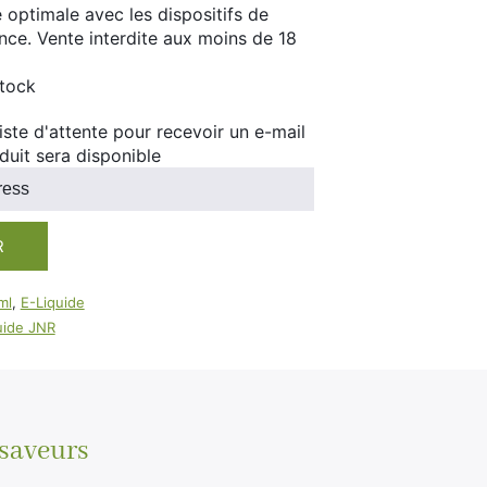
100ml
 optimale avec les dispositifs de
ance. Vente interdite aux moins de 18
Booster E-Liquide
Salé
Sucré
stock
 liste d'attente pour recevoir un e-mail
duit sera disponible
R
ml
,
E-Liquide
uide JNR
 saveurs