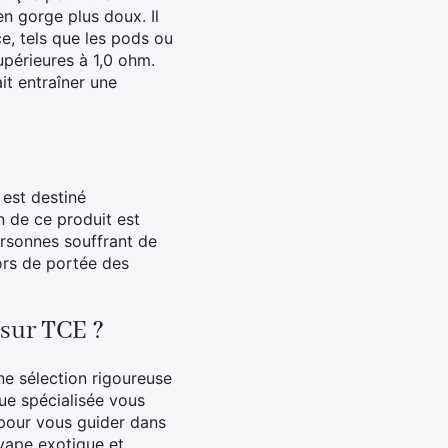
en gorge plus doux. Il
ce, tels que les pods ou
upérieures à 1,0 ohm.
it entraîner une
 est destiné
n de ce produit est
ersonnes souffrant de
ors de portée des
 sur TCE ?
ne sélection rigoureuse
ue spécialisée vous
 pour vous guider dans
 vape exotique et