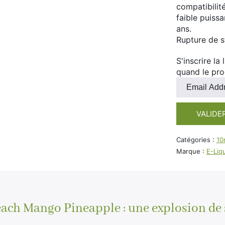
compatibilité
faible puiss
ans.
Rupture de 
S'inscrire la
quand le pro
Entrez
votre
adresse
VALIDE
e-
mail
pour
Catégories :
10
rejoindre
Marque :
E-Liq
la
liste
d'attente
pour
ce
each Mango Pineapple : une explosion de
produit