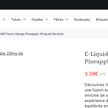
s
Tubes
Feuilles
Filtres
Rouleuses
Briquet
 JNR Peach Mango Pineapple 20mg de Nicotine
E-Liqui
Pineappl
3.39
€
TTC
Découvrez l’
une fusion e
enrichie de 
expérience d
équilibrée e