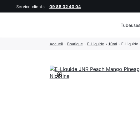
Service clients
09 88 02 40 04
Tubeuse
Rechercher
Accueil
›
Boutique
›
E-Liquide
›
10ml
›
E-Liquide
:
🔍