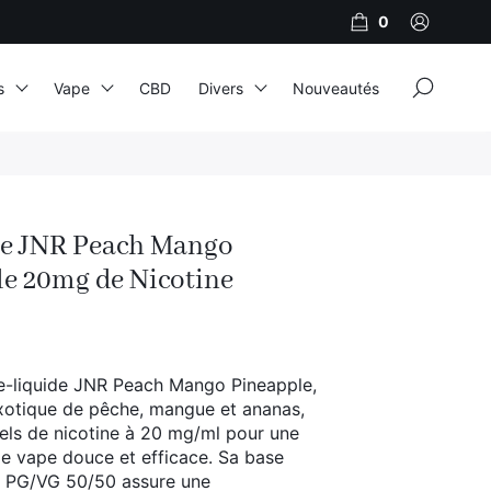
0
×
s
Vape
CBD
Divers
Nouveautés
JNR
Adalya
de JNR Peach Mango
Al Fakher
e 20mg de Nicotine
Cristal Puff
SoGood
e-liquide JNR Peach Mango Pineapple,
xotique de pêche, mangue et ananas,
10ml
sels de nicotine à 20 mg/ml pour une
e vape douce et efficace. Sa base
50ml
n PG/VG 50/50 assure une