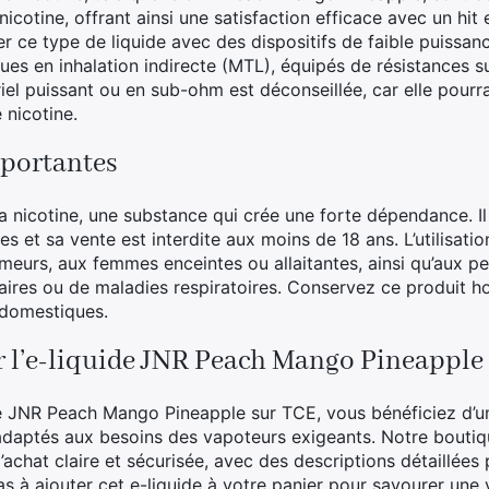
nicotine, offrant ainsi une satisfaction efficace avec un hit 
r ce type de liquide avec des dispositifs de faible puissan
ques en inhalation indirecte (MTL), équipés de résistances s
ériel puissant ou en sub-ohm est déconseillée, car elle pourra
 nicotine.
portantes
a nicotine, une substance qui crée une forte dépendance. Il
s et sa vente est interdite aux moins de 18 ans. L’utilisatio
meurs, aux femmes enceintes ou allaitantes, ainsi qu’aux p
ires ou de maladies respiratoires. Conservez ce produit h
 domestiques.
r l’e-liquide JNR Peach Mango Pineapple
ide JNR Peach Mango Pineapple sur TCE, vous bénéficiez d’u
 adaptés aux besoins des vapoteurs exigeants. Notre boutiq
achat claire et sécurisée, avec des descriptions détaillées
as à ajouter cet e-liquide à votre panier pour savourer une