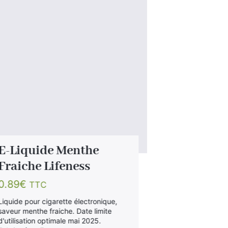
E-Liquide Menthe
E-Liquide
Fraiche Lifeness
Verger F
Fraise de
0.89
€
TTC
4.90
€
TTC
Liquide pour cigarette électronique,
saveur menthe fraiche. Date limite
Flacon de 10ml 
d'utilisation optimale mai 2025.
Verger Frais sa