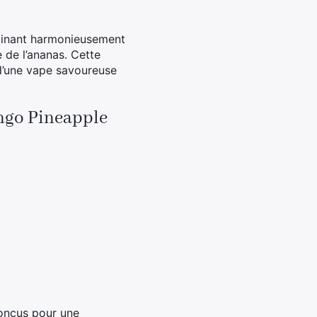
mbinant harmonieusement
e de l’ananas. Cette
 d’une vape savoureuse
ango Pineapple
conçus pour une