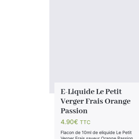
nthe
E-Liquide Le Petit
ess
Verger Frais Orange
Passion
4.90
€
TTC
électronique,
Date limite
Flacon de 10ml de eliquide Le Petit
ai 2025.
Verger Frais saveur Orange Passion.