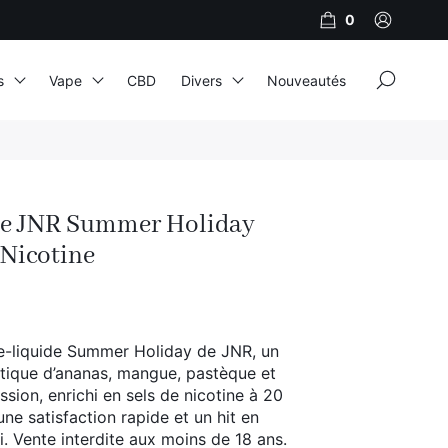
0
×
s
Vape
CBD
Divers
Nouveautés
JNR
Adalya
de JNR Summer Holiday
Al Fakher
Nicotine
Cristal Puff
SoGood
e-liquide Summer Holiday de JNR, un
ique d’ananas, mangue, pastèque et
10ml
assion, enrichi en sels de nicotine à 20
ne satisfaction rapide et un hit en
50ml
. Vente interdite aux moins de 18 ans.