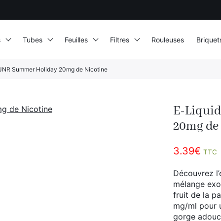
s
Tubes
Feuilles
Filtres
Rouleuses
Briquet
 JNR Summer Holiday 20mg de Nicotine
E-Liqui
20mg de 
3.39
€
TTC
Découvrez l’
mélange exot
fruit de la p
mg/ml pour u
gorge adouci