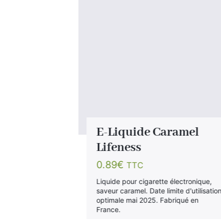
etit
E-Liquide Caramel
Fruit du
Lifeness
e
0.89
€
TTC
eue
Liquide pour cigarette électronique,
saveur caramel. Date limite d'utilisatio
optimale mai 2025. Fabriqué en
France.
ide Le Petit