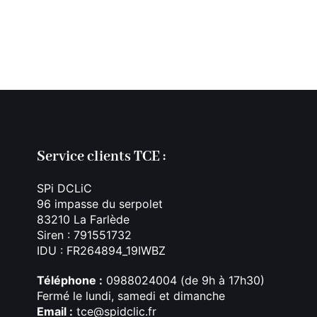
it du Dragon
e. Plusieurs
ix. Fabriqué en
Service clients TCE :
SPi DCLiC
96 impasse du serpolet
83210 La Farlède
Siren : 791551732
IDU : FR264894_19IWBZ
Téléphone :
0988024004 (de 9h à 17h30)
Fermé le lundi, samedi et dimanche
Email :
tce@spidclic.fr