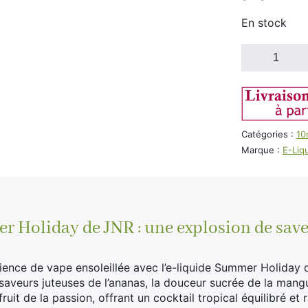
En stock
quantité
de
E-
Liquide
JNR
Summer
Catégories :
10
Holiday
Marque :
E-Liq
20mg
de
Nicotine
 Holiday de JNR : une explosion de save
ience de vape ensoleillée avec l’e-liquide Summer Holiday
aveurs juteuses de l’ananas, la douceur sucrée de la mangue
fruit de la passion, offrant un cocktail tropical équilibré et 