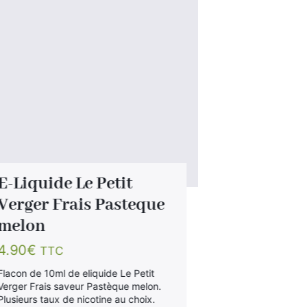
E-Liquide Le Petit
E-Liquid
Verger Frais Pasteque
Lifeness
melon
0.89
€
TTC
4.90
€
TTC
Liquide pour ci
saveur vanille 
Flacon de 10ml de eliquide Le Petit
d'utilisation op
Verger Frais saveur Pastèque melon.
Fabriqué en Fr
Plusieurs taux de nicotine au choix.