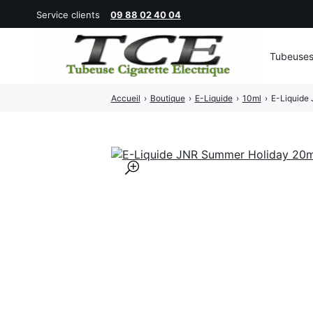
Service clients
09 88 02 40 04
Tubeuse
Rechercher
Accueil
›
Boutique
›
E-Liquide
›
10ml
›
E-Liquide
:
🔍