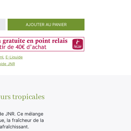
100ml
Booster E-Liquide
Salé
Sucré
AJOUTER AU PANIER
ml
,
E-Liquide
uide JNR
urs tropicales
 de JNR. Ce mélange
, la fraîcheur de la
rafraîchissant.