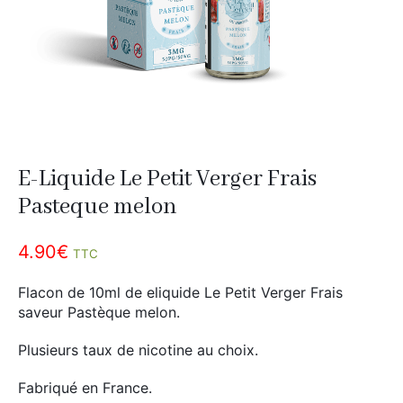
Divers
Adalya
Nouveautés
Al Fakher
Cristal Puff
SoGood
E-Liquide Le Petit Verger Frais
10ml
Pasteque melon
50ml
4.90
€
100ml
TTC
Booster E-Liquide
Flacon de 10ml de eliquide Le Petit Verger Frais
saveur Pastèque melon.
Plusieurs taux de nicotine au choix.
Salé
Fabriqué en France.
Sucré