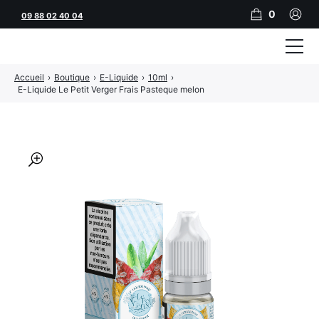
0
09 88 02 40 04
Accueil
›
Boutique
›
E-Liquide
›
10ml
›
Tubeuses
E-Liquide Le Petit Verger Frais Pasteque melon
Tubes
Feuilles
🔍
Filtres
Rouleuses
Briquets
Vape
CBD
JNR