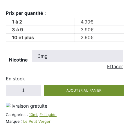
Prix par quantité :
1 à 2
4.90
€
3 à 9
3.90
€
10 et plus
2.90
€
Nicotine
Effacer
En stock
quantité
AJOUTER AU PANIER
de
E-
Liquide
Le
Catégories :
10ml
,
E-Liquide
Petit
Marque :
Le Petit Verger
Verger