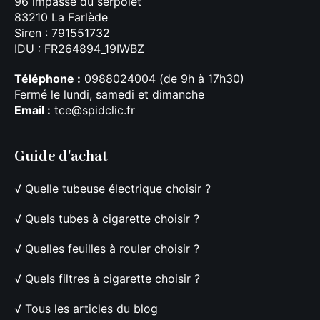
96 impasse du serpolet
83210 La Farlède
Siren : 791551732
IDU : FR264894_19IWBZ
Téléphone :
0988024004 (de 9h à 17h30)
Fermé le lundi, samedi et dimanche
Email :
tce@spidclic.fr
Guide d'achat
√
Quelle tubeuse électrique choisir ?
√
Quels tubes à cigarette choisir ?
√
Quelles feuilles à rouler choisir ?
√
Quels filtres à cigarette choisir ?
√
Tous les articles du blog