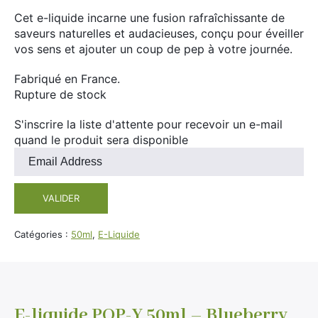
Divers
Cet e-liquide incarne une fusion rafraîchissante de
Adalya
saveurs naturelles et audacieuses, conçu pour éveiller
Nouveautés
Al Fakher
vos sens et ajouter un coup de pep à votre journée.
Cristal Puff
Fabriqué en France.
SoGood
Rupture de stock
S'inscrire la liste d'attente pour recevoir un e-mail
quand le produit sera disponible
10ml
Entrez
votre
50ml
adresse
100ml
VALIDER
e-
mail
Booster E-Liquide
pour
Catégories :
50ml
,
E-Liquide
rejoindre
la
liste
Salé
d'attente
Sucré
pour
E-liquide POP-Y 50ml – Blueberry