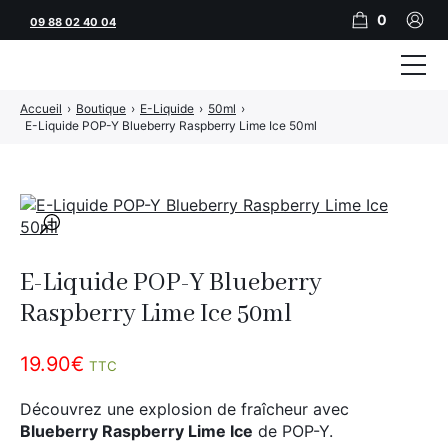
0
09 88 02 40 04
Accueil
›
Boutique
›
E-Liquide
›
50ml
›
Tubeuses
E-Liquide POP-Y Blueberry Raspberry Lime Ice 50ml
Tubes
Feuilles
🔍
Filtres
E-Liquide POP-Y Blueberry
Rouleuses
Raspberry Lime Ice 50ml
Briquets
19.90
€
TTC
Vape
Découvrez une explosion de fraîcheur avec
CBD
Blueberry Raspberry Lime Ice
de POP-Y.
JNR