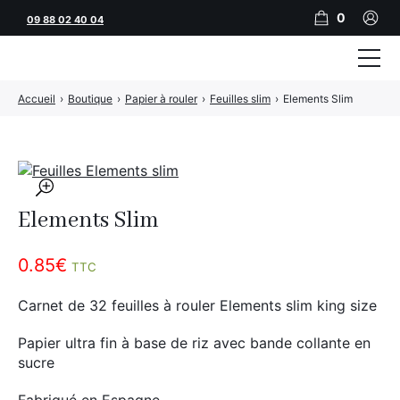
0
09 88 02 40 04
Accueil
›
Boutique
›
Papier à rouler
›
Feuilles slim
›
Elements Slim
Tubeuses
Tubes
Feuilles
🔍
Elements Slim
Filtres
Rouleuses
0.85
€
TTC
Briquets
Carnet de 32 feuilles à rouler Elements slim king size
Vape
Papier ultra fin à base de riz avec bande collante en
sucre
CBD
JNR