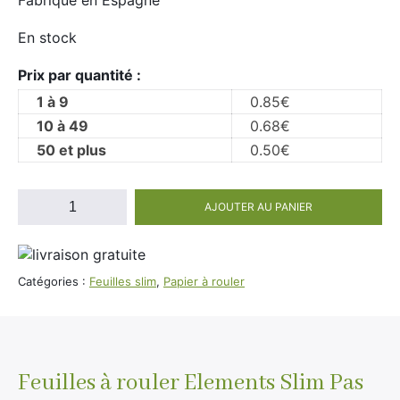
Fabriqué en Espagne
Divers
Adalya
En stock
Nouveautés
Al Fakher
Prix par quantité :
Cristal Puff
1 à 9
0.85
€
SoGood
10 à 49
0.68
€
50 et plus
0.50
€
10ml
quantité
AJOUTER AU PANIER
de
50ml
Elements
100ml
Slim
Booster E-Liquide
Catégories :
Feuilles slim
,
Papier à rouler
Salé
Feuilles à rouler Elements Slim Pas
Sucré