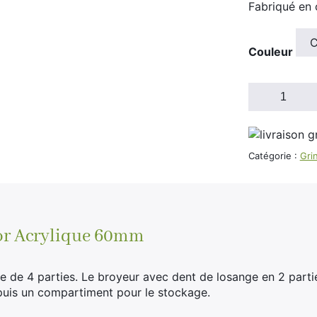
Fabriqué en 
Couleur
quantité
de
Grinder
Polinator
60mm
Catégorie :
Gri
Plastique
(Avec
Tamis)
or Acrylique 60mm
 de 4 parties. Le broyeur avec dent de losange en 2 partie
puis un compartiment pour le stockage.