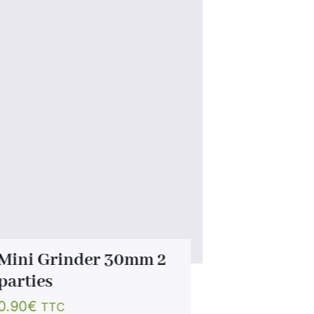
Mini Grinder 30mm 2
Grinder 
parties
Bluetoot
0.90
€
35.90
€
TTC
TT