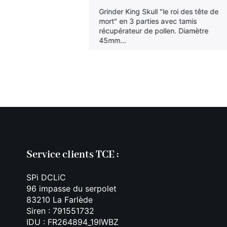
Grinder King Skull "le roi des tête de
mort" en 3 parties avec tamis
ator 3 parties
récupérateur de pollen. Diamètre
r de pollen. La
45mm…
 broyer la weed
m de pollen.
es AAA…
Service clients TCE :
SPi DCLiC
96 impasse du serpolet
83210 La Farlède
Siren : 791551732
IDU : FR264894_19IWBZ