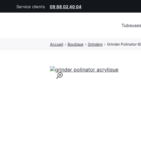
Service clients
09 88 02 40 04
Tubeuse
Rechercher
Accueil
›
Boutique
›
Grinders
›
Grinder Polinator 
:
🔍