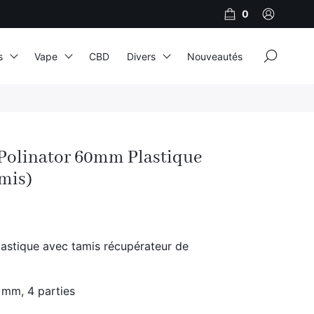
0
×
s
Vape
CBD
Divers
Nouveautés
JNR
Adalya
Polinator 60mm Plastique
Al Fakher
mis)
Cristal Puff
SoGood
lastique avec tamis récupérateur de
10ml
 mm, 4 parties
50ml