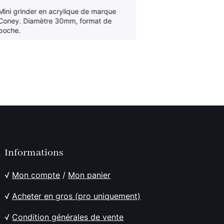
Mini grinder en acrylique de marque
Grinder avec en
Coney. Diamètre 30mm, format de
parties avec ré
poche.
une enceinte bl
Ultra discret e
Informations
√
Mon compte
/
Mon panier
√
Acheter en gros (pro uniquement)
√
Condition générales de vente