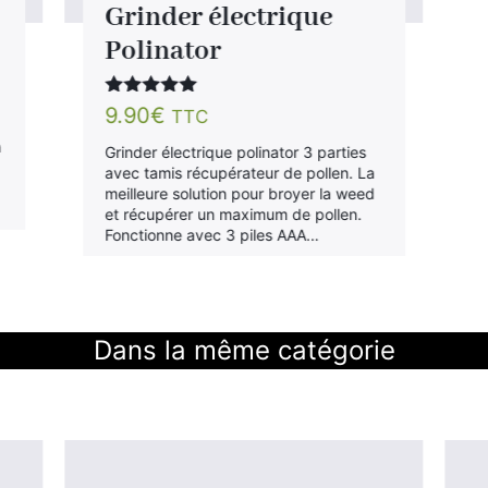
Grinder électrique
Polinator
Note
5.00
9.90
€
TTC
sur 5
n
Grinder électrique polinator 3 parties
avec tamis récupérateur de pollen. La
meilleure solution pour broyer la weed
et récupérer un maximum de pollen.
Fonctionne avec 3 piles AAA…
Dans la même catégorie