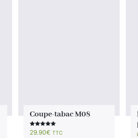
Coupe-tabac M08
Note
5.00
29.90
€
TTC
sur 5