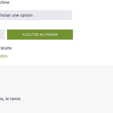
100ml
chine
Booster E-Liquide
Salé
Sucré
AJOUTER AU PANIER
nders
s, le tamis