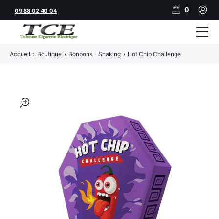
0
09 88 02 40 04
Accueil
›
Boutique
›
Bonbons - Snaking
›
Hot Chip Challenge
Tubeuses
Tubes
Feuilles
🔍
Filtres
Rouleuses
Briquets
Vape
CBD
JNR