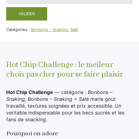
votre
adresse
VALIDER
e-
mail
pour
Catégories :
Bonbons - Snaking
,
Salé
rejoindre
la
liste
d'attente
pour
Hot Chip Challenge : le meileur
ce
choix pas cher pour se faire plaisir
produit
Hot Chip Challenge
— catégorie :
Bonbons –
Snaking, Bonbons – Snaking > Salé
marie gout
travaillé, textures soignées et prix accessible. Un
veritable indispensable pour les becs sucrés et les
fans de snacking.
Pourquoi on adore