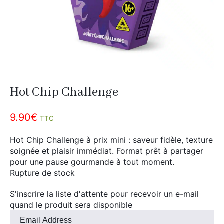
Divers
Adalya
Nouveautés
Al Fakher
Cristal Puff
SoGood
Hot Chip Challenge
10ml
9.90
€
TTC
50ml
Hot Chip Challenge à prix mini : saveur fidèle, texture
100ml
soignée et plaisir immédiat. Format prêt à partager
Booster E-Liquide
pour une pause gourmande à tout moment.
Rupture de stock
S'inscrire la liste d'attente pour recevoir un e-mail
Salé
quand le produit sera disponible
Entrez
Sucré