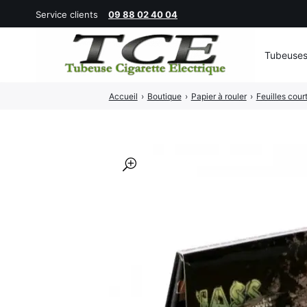
Service clients
09 88 02 40 04
Tubeuse
Rechercher
Accueil
›
Boutique
›
Papier à rouler
›
Feuilles cour
:
🔍