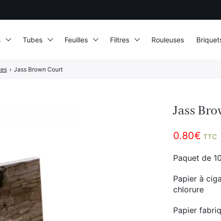
s
Tubes
Feuilles
Filtres
Rouleuses
Briquet
tes
›
Jass Brown Court
Jass Bro
0.80
€
TTC
Paquet de 10
Papier à ciga
chlorure
Papier fabri