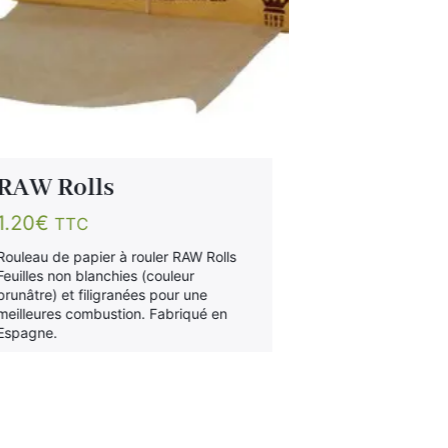
RAW Rolls
Sensky C
1.20
€
0.75
€
TTC
TTC
Rouleau de papier à rouler RAW Rolls
Paquet de 100 f
Feuilles non blanchies (couleur
court. Chaque 
brunâtre) et filigranées pour une
rangées de 50 f
meilleures combustion. Fabriqué en
format court Pa
Espagne.
qualité fabriqu