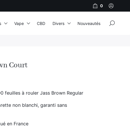
0
×
s
Vape
CBD
Divers
Nouveautés
JNR
Adalya
wn Court
Al Fakher
Cristal Puff
SoGood
0 feuilles à rouler Jass Brown Regular
rette non blanchi, garanti sans
10ml
50ml
qué en France