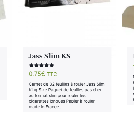
Jass Slim KS
Note
5.00
0.75
€
TTC
sur 5
x
Carnet de 32 feuilles à rouler Jass Slim
King Size Paquet de feuilles pas cher
au format slim pour rouler les
cigarettes longues Papier à rouler
made in France…