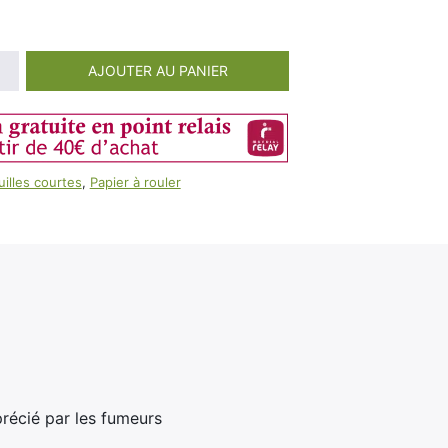
100ml
Booster E-Liquide
Salé
AJOUTER AU PANIER
Sucré
uilles courtes
,
Papier à rouler
précié par les fumeurs