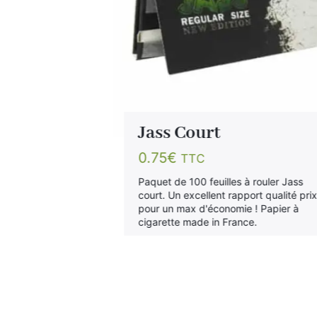
Chanvre
Jass Court
0.75
€
TTC
Paquet de 100 feuilles à rouler Jass
court. Un excellent rapport qualité pri
à rouler OCB
pour un max d'économie ! Papier à
papier à rouler
cigarette made in France.
ssi appelé
est le papier le
mme OCB.
que le papier
rement composé
 Papier fabriqué
sanitaire…