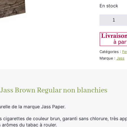
En stock
quantité
de
Jass
Brown
Court
Catégories :
Fe
Marque :
Jass
r Jass Brown Regular non blanchies
urelle de la marque Jass Paper.
s cigarettes de couleur brun, garanti sans chlorure, très ap
s arômes du tabac à rouler.