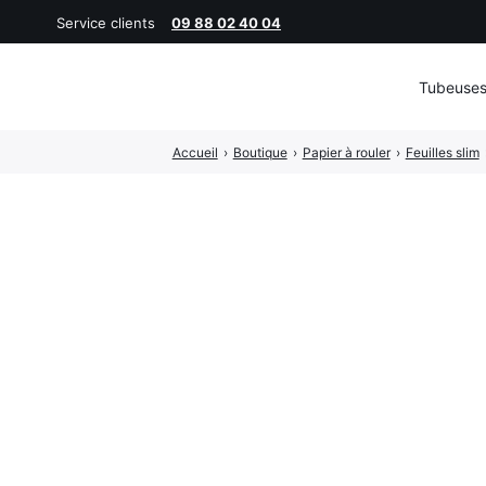
Service clients
09 88 02 40 04
Tubeuse
Rechercher
Accueil
›
Boutique
›
Papier à rouler
›
Feuilles slim
: