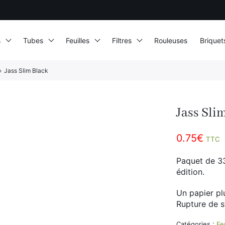
s
Tubes
Feuilles
Filtres
Rouleuses
Briquet
›
Jass Slim Black
Jass Sli
0.75
€
TTC
Paquet de 33
édition.
Un papier pl
Rupture de 
Catégories :
Feu