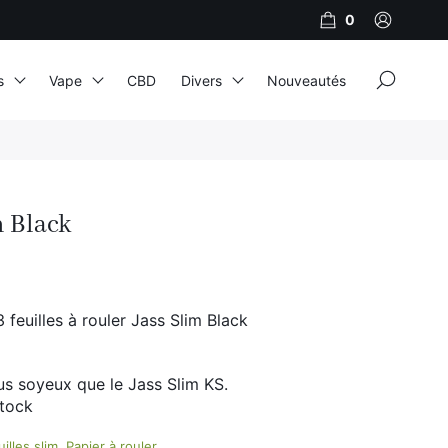
0
×
s
Vape
CBD
Divers
Nouveautés
JNR
Adalya
m Black
Al Fakher
Cristal Puff
SoGood
 feuilles à rouler Jass Slim Black
us soyeux que le Jass Slim KS.
10ml
stock
50ml
illes slim
,
Papier à rouler