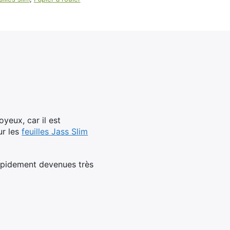
100ml
Booster E-Liquide
Salé
Sucré
yeux, car il est
ur les
feuilles Jass Slim
rapidement devenues très