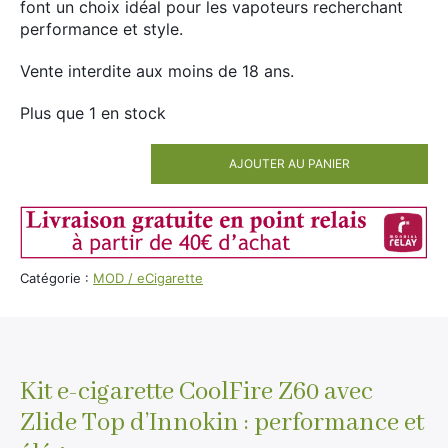
font un choix idéal pour les vapoteurs recherchant
performance et style.
Vente interdite aux moins de 18 ans.
Plus que 1 en stock
AJOUTER AU PANIER
quantité
de
Kit
eCigarette
CoolFire
Catégorie :
MOD / eCigarette
Z60
+
Zlide
Top
Innokin
Kit e-cigarette CoolFire Z60 avec
-
Couleur
Zlide Top d’Innokin : performance et
: