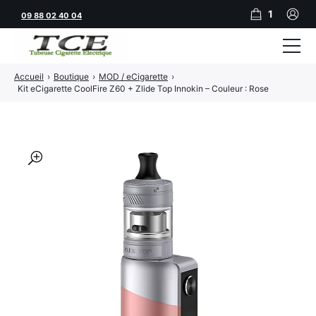
1
09 88 02 40 04
Accueil
›
Boutique
›
MOD / eCigarette
›
Tubeuses
Kit eCigarette CoolFire Z60 + Zlide Top Innokin – Couleur : Rose
Tubes
Feuilles
🔍
Filtres
Rouleuses
Briquets
Vape
CBD
JNR