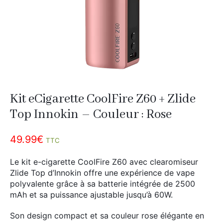
Divers
Adalya
Nouveautés
Al Fakher
Cristal Puff
SoGood
Kit eCigarette CoolFire Z60 + Zlide
10ml
Top Innokin – Couleur : Rose
50ml
49.99
€
100ml
TTC
Booster E-Liquide
Le kit e-cigarette CoolFire Z60 avec clearomiseur
Zlide Top d’Innokin offre une expérience de vape
polyvalente grâce à sa batterie intégrée de 2500
mAh et sa puissance ajustable jusqu’à 60W.
Salé
Son design compact et sa couleur rose élégante en
Sucré