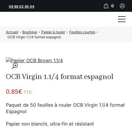
0
09 88 02 40 04
Accueil
›
Boutique
›
Papier à rouler
›
Feuilles courtes
›
Tubeuses
OCB Virgin 1.1/4 format espagnol
Tubes
Feuilles
🔍
Filtres
OCB Virgin 1.1/4 format espagnol
Rouleuses
0.85
€
TTC
Briquets
Paquet de 50 feuilles à rouler OCB Virgin 1.1/4 format
Vape
Espagnol
CBD
Papier non blanchi, ultra-fin et résistant
JNR