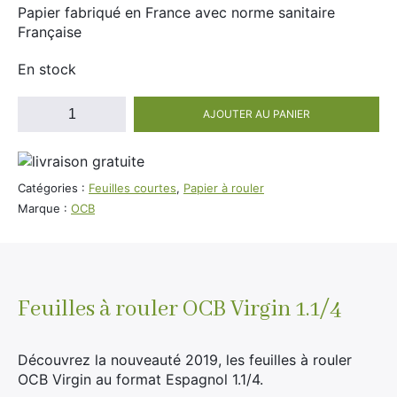
Divers
Papier fabriqué en France avec norme sanitaire
Adalya
Française
Nouveautés
Al Fakher
En stock
Cristal Puff
quantité
SoGood
AJOUTER AU PANIER
de
OCB
Virgin
1.1/4
Catégories :
Feuilles courtes
,
Papier à rouler
10ml
format
Marque :
OCB
50ml
espagnol
100ml
Booster E-Liquide
Feuilles à rouler OCB Virgin 1.1/4
Salé
Découvrez la nouveauté 2019, les feuilles à rouler
OCB Virgin au format Espagnol 1.1/4.
Sucré