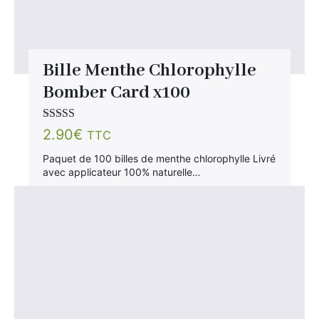
Bille Menthe Chlorophylle
Bomber Card x100
Note
5.00
sur
2.90
€
TTC
5
Paquet de 100 billes de menthe chlorophylle Livré
avec applicateur 100% naturelle…