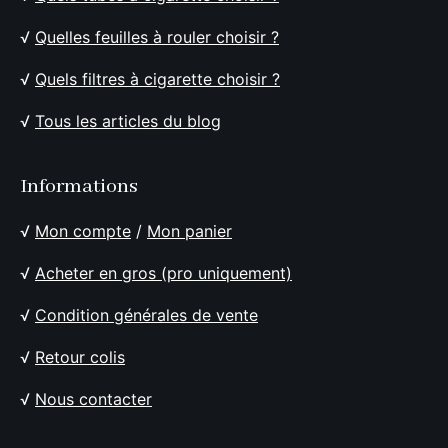
√
Quelles feuilles à rouler choisir ?
√
Quels filtres à cigarette choisir ?
√
Tous les articles du blog
Informations
√
Mon compte
/
Mon panier
√
Acheter en gros (pro uniquement)
√
Condition générales de vente
√
Retour colis
√
Nous contacter