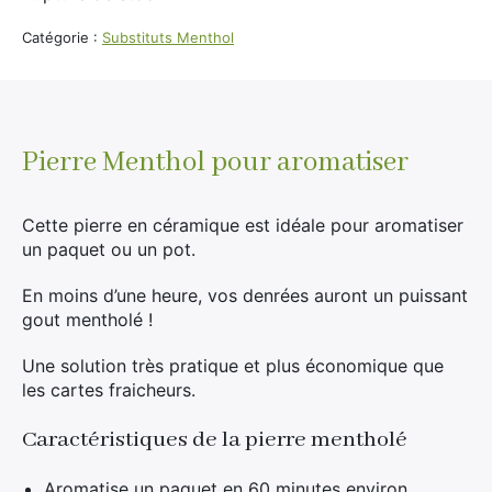
Divers
Adalya
Catégorie :
Substituts Menthol
Nouveautés
Al Fakher
Cristal Puff
SoGood
Pierre Menthol pour aromatiser
Cette pierre en céramique est idéale pour aromatiser
10ml
un paquet ou un pot.
50ml
En moins d’une heure, vos denrées auront un puissant
100ml
gout mentholé !
Booster E-Liquide
Une solution très pratique et plus économique que
les cartes fraicheurs.
Caractéristiques de la pierre mentholé
Salé
Sucré
Aromatise un paquet en 60 minutes environ