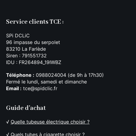
Service clients TCE :
SPi DCLiC
96 impasse du serpolet
83210 La Farlède
Siren : 791551732
IDU : FR264894_19IWBZ
Téléphone :
0988024004 (de 9h à 17h30)
Fermé le lundi, samedi et dimanche
Email :
tce@spidclic.fr
Guide d'achat
√
Quelle tubeuse électrique choisir ?
√
Quels tubes à cigarette choisir ?