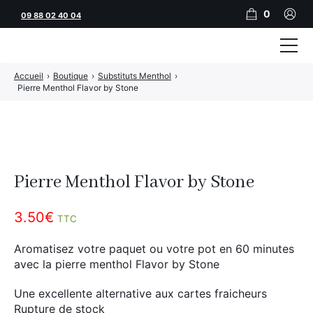
0
09 88 02 40 04
Accueil
›
Boutique
›
Substituts Menthol
›
Tubeuses
Pierre Menthol Flavor by Stone
Tubes
Feuilles
Filtres
Pierre Menthol Flavor by Stone
Rouleuses
3.50
€
TTC
Briquets
Aromatisez votre paquet ou votre pot en 60 minutes
Vape
avec la pierre menthol Flavor by Stone
CBD
Une excellente alternative aux cartes fraicheurs
Rupture de stock
JNR