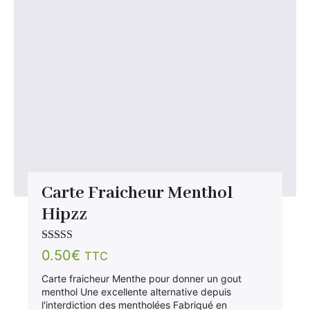
Carte Fraicheur Menthol
Hipzz
Note
5.00
sur
0.50
€
TTC
5
Carte fraicheur Menthe pour donner un gout
menthol Une excellente alternative depuis
l'interdiction des mentholées Fabriqué en