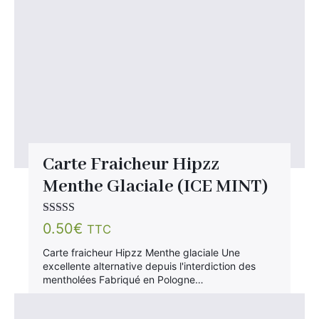
Carte Fraicheur Hipzz
Menthe Glaciale (ICE MINT)
Note
3.75
0.50
€
TTC
sur 5
Carte fraicheur Hipzz Menthe glaciale Une
excellente alternative depuis l'interdiction des
mentholées Fabriqué en Pologne…