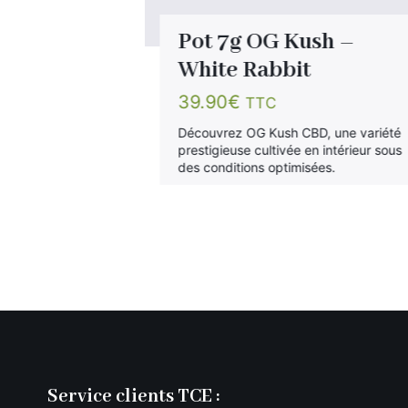
esia by
Pot 7g OG Kush –
White Rabbit
39.90
€
TTC
D est une
Découvrez OG Kush CBD, une variété
une expérience
prestigieuse cultivée en intérieur sous
des conditions optimisées.
Service clients TCE :