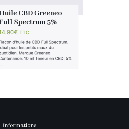
Huile CBD Greeneo
Paquet d
Full Spectrum 5%
Canacult
14.90
€
9.90
€
TTC
TTC
Flacon d'huile de CBD Full Spectrum.
Paquet de 20 ci
Idéal pour les petits maux du
Canacult. Sans 
quotidien. Marque Greeneo
100% légale en
Contenance: 10 ml Teneur en CBD: 5%
…
Informations