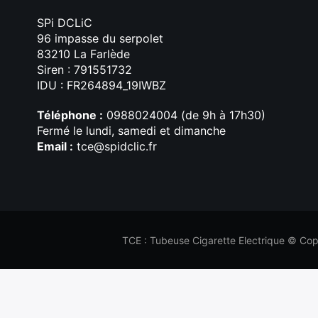
SPi DCLiC
96 impasse du serpolet
83210 La Farlède
Siren : 791551732
IDU : FR264894_19IWBZ
Téléphone :
0988024004 (de 9h à 17h30)
Fermé le lundi, samedi et dimanche
Email :
tce@spidclic.fr
TCE : Tubeuse Cigarette Electrique © Copy