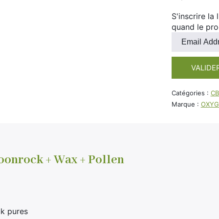
S'inscrire la
quand le pro
Entrez
votre
adresse
VALIDE
e-
mail
pour
Catégories :
CB
rejoindre
Marque :
OXYG
la
liste
d'attente
pour
ce
onrock + Wax + Pollen
produit
k pures