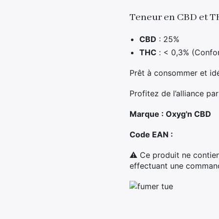
Teneur en CBD et T
CBD
: 25%
THC
: < 0,3% (Confo
Prêt à consommer et idé
Profitez de l’alliance pa
Marque : Oxyg'n CBD
Code EAN :
⚠ Ce produit ne contien
effectuant une commande