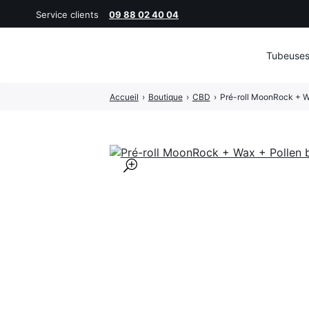
Service clients
09 88 02 40 04
Tubeuse
Rechercher
Accueil
›
Boutique
›
CBD
›
Pré-roll MoonRock + W
:
🔍