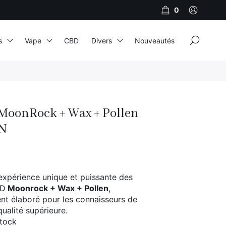
0
×
s
Vape
CBD
Divers
Nouveautés
JNR
Adalya
 MoonRock + Wax + Pollen
Al Fakher
’N
Cristal Puff
SoGood
expérience unique et puissante des
BD
Moonrock + Wax + Pollen
,
10ml
t élaboré pour les connaisseurs de
ualité supérieure.
50ml
stock