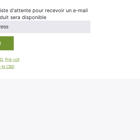
100ml
 liste d'attente pour recevoir un e-mail
Booster E-Liquide
Salé
duit sera disponible
Sucré
R
D
,
Pré-roll
-N CBD