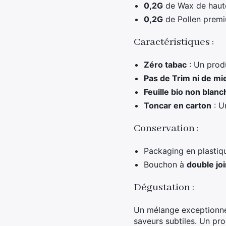
0,2G
de Wax de haute
0,2G
de Pollen prem
Caractéristiques :
Zéro tabac
: Un prod
Pas de Trim ni de mi
Feuille bio non blanc
Toncar en carton
: U
Conservation :
Packaging en plastiq
Bouchon à
double joi
Dégustation :
Un mélange exceptionnel
saveurs subtiles. Un pro