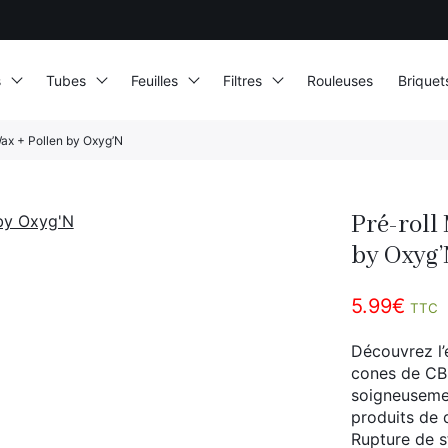
s
Tubes
Feuilles
Filtres
Rouleuses
Briquet
ax + Pollen by Oxyg’N
Pré-roll
by Oxyg
5.99
€
TTC
Découvrez l’
cones de C
soigneusemen
produits de q
Rupture de 