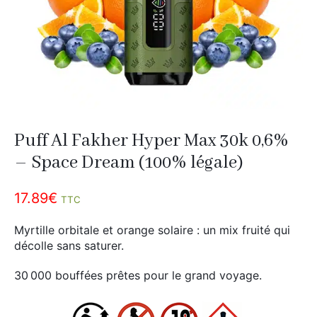
Divers
Adalya
Nouveautés
Al Fakher
Cristal Puff
SoGood
Puff Al Fakher Hyper Max 30k 0,6%
10ml
– Space Dream (100% légale)
50ml
17.89
€
100ml
TTC
Booster E-Liquide
Myrtille orbitale et orange solaire : un mix fruité qui
décolle sans saturer.
30 000 bouffées prêtes pour le grand voyage.
Salé
Sucré