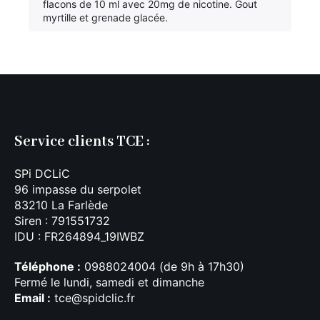
flacons de 10 ml avec 20mg de nicotine. Gout
myrtille et grenade glacée.
Service clients TCE :
SPi DCLiC
96 impasse du serpolet
83210 La Farlède
Siren : 791551732
IDU : FR264894_19IWBZ
Téléphone :
0988024004 (de 9h à 17h30)
Fermé le lundi, samedi et dimanche
Email :
tce@spidclic.fr