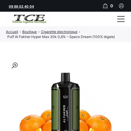
0
09 88 02 40 04
Accueil
›
Boutique
›
Cigarette electronique
›
Tubeuses
Puff Al Fakher Hyper Max 30k 0,6% – Space Dream (100% légale)
Tubes
Feuilles
🔍
Filtres
Rouleuses
Briquets
Vape
CBD
JNR