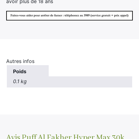
avoir plus de 18 ans
×
Autres infos
Poids
Rechercher
0.1 kg
:
Avis
Puff Al Fakher Hyper Max 30k