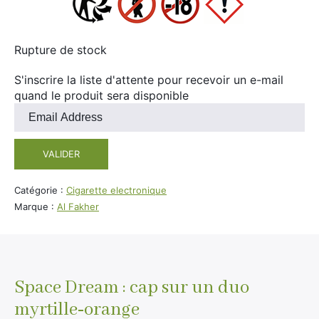
Rupture de stock
S'inscrire la liste d'attente pour recevoir un e-mail
quand le produit sera disponible
Entrez
votre
adresse
VALIDER
e-
mail
pour
Catégorie :
Cigarette electronique
rejoindre
Marque :
Al Fakher
la
liste
d'attente
pour
ce
Space Dream : cap sur un duo
produit
myrtille‑orange