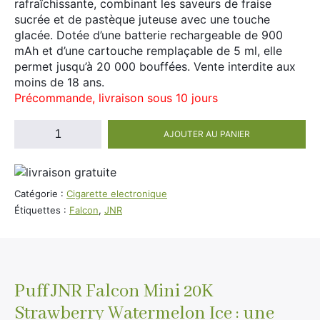
rafraîchissante, combinant les saveurs de fraise
Divers
sucrée et de pastèque juteuse avec une touche
Adalya
glacée. Dotée d’une batterie rechargeable de 900
Nouveautés
Al Fakher
mAh et d’une cartouche remplaçable de 5 ml, elle
permet jusqu’à 20 000 bouffées. Vente interdite aux
Cristal Puff
moins de 18 ans.
SoGood
Précommande, livraison sous 10 jours
quantité
AJOUTER AU PANIER
de
10ml
Puff
JNR
50ml
Falcon
Catégorie :
Cigarette electronique
100ml
Mini
Étiquettes :
Falcon
,
JNR
20k
Booster E-Liquide
Strawberry
Watermelon
Ice
(100%
Puff JNR Falcon Mini 20K
Salé
Légale)
Strawberry Watermelon Ice : une
Sucré