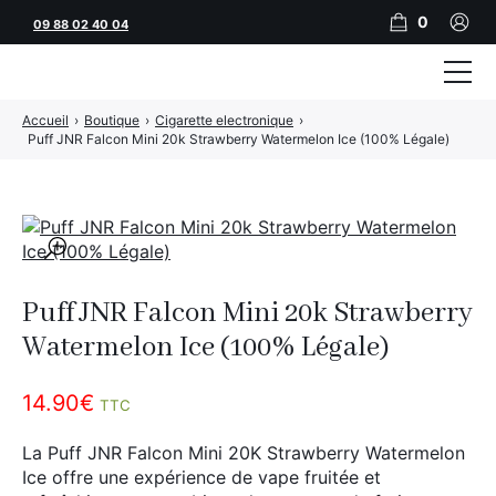
0
09 88 02 40 04
Accueil
›
Boutique
›
Cigarette electronique
›
Tubeuses
Puff JNR Falcon Mini 20k Strawberry Watermelon Ice (100% Légale)
Tubes
Feuilles
🔍
Filtres
Puff JNR Falcon Mini 20k Strawberry
Rouleuses
Watermelon Ice (100% Légale)
Briquets
14.90
€
TTC
Vape
La Puff JNR Falcon Mini 20K Strawberry Watermelon
CBD
Ice offre une expérience de vape fruitée et
JNR