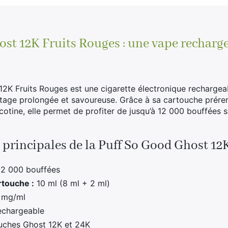
Fruits
Rouges
18mg
Nicotine
st 12K Fruits Rouges : une vape recharg
(100%
légale)
2K Fruits Rouges est une cigarette électronique rechargea
age prolongée et savoureuse. Grâce à sa cartouche prérem
cotine, elle permet de profiter de jusqu’à 12 000 bouffées 
 principales de la Puff So Good Ghost 12
12 000 bouffées
rtouche :
10 ml (8 ml + 2 ml)
 mg/ml
chargeable
uches Ghost 12K et 24K