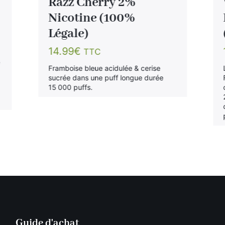
Razz Cherry 2%
)
Nicotine (100%
Légale)
14.99
€
TTC
e
Framboise bleue acidulée & cerise
sucrée dans une puff longue durée
15 000 puffs.
Guide d'achat