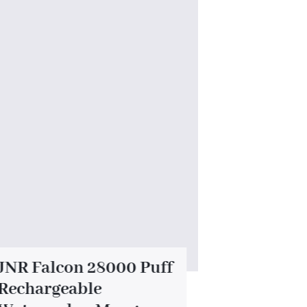
JNR Falcon 28000 Puff
JNR Falc
Rechargeable
Recharge