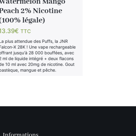
Watermelon Mango
Berries 
Peach 2% Nicotine
(100% lé
(100% légale)
13.39
€
TT
13.39
€
TTC
La plus attendu
Falcon-X 28K !
La plus attendue des Puffs, la JNR
offrant jusqu'à
Falcon-X 28K ! Une vape rechargeable
2 ml de liquide
offrant jusqu'à 28 000 bouffées, avec
de 10 ml avec 
2 ml de liquide intégré + deux flacons
fruits rouges.
de 10 ml avec 20mg de nicotine. Gout
pastèque, mangue et pêche.
Informations