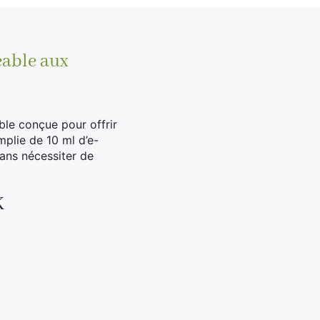
eable aux
ble conçue pour offrir
plie de 10 ml d’e-
sans nécessiter de
K