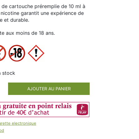
100ml
de cartouche préremplie de 10 ml à
Booster E-Liquide
nicotine garantit une expérience de
Salé
e et durable.
Sucré
ite aux moins de 18 ans.
n stock
AJOUTER AU PANIER
arette electronique
od