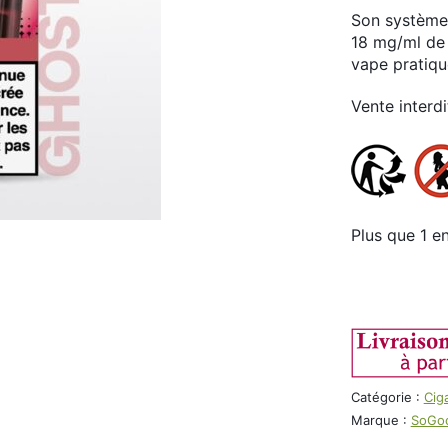
Son système 
18 mg/ml de 
vape pratiqu
Vente interd
Plus que 1 e
quantité
de
Puff
So
Good
Catégorie :
Cig
Ghost
Marque :
SoGo
12k