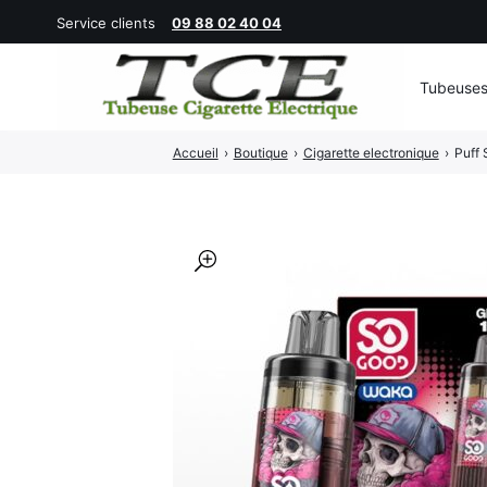
Service clients
09 88 02 40 04
Tubeuse
Rechercher
Accueil
›
Boutique
›
Cigarette electronique
›
Puff 
:
🔍