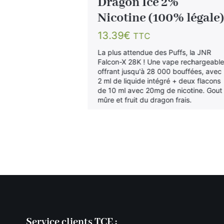
cotine
Dragon Ice 2%
)
Nicotine (100% légale
13.39
€
TTC
ies : riche,
La plus attendue des Puffs, la JNR
romatique.
Falcon-X 28K ! Une vape rechargeabl
offrant jusqu'à 28 000 bouffées, avec
2 ml de liquide intégré + deux flacons
de 10 ml avec 20mg de nicotine. Gout
mûre et fruit du dragon frais.
Service clients TCE :