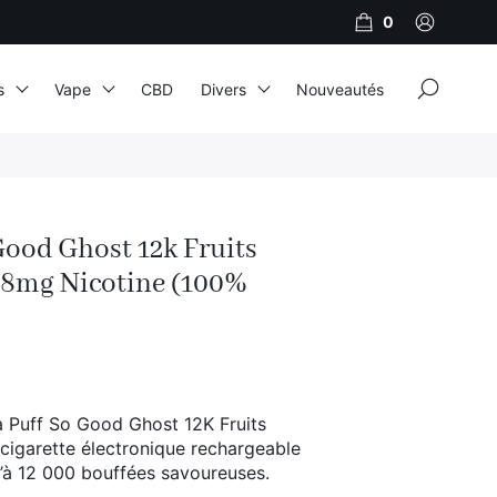
0
×
s
Vape
CBD
Divers
Nouveautés
JNR
Adalya
Good Ghost 12k Fruits
Al Fakher
18mg Nicotine (100%
Cristal Puff
SoGood
C
 Puff So Good Ghost 12K Fruits
10ml
cigarette électronique rechargeable
50ml
u’à 12 000 bouffées savoureuses.