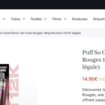
s
Tubes
Feuilles
Filtres
Rouleuses
Briquet
So Good Ghost 12k Fruits Rouges 18mg Nicotine (100% légale)
Puff So 
Rouges 
légale)
14.90
€
TT
Découvrez la
Rouges, une 
offrant jusq