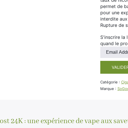
taux de nico
permet de ba
pour une exp
interdite au
Rupture de 
S'inscrire la
quand le pro
Entrez
votre
adresse
VALIDE
e-
mail
pour
Catégorie :
Cig
rejoindre
Marque :
SoGo
la
liste
d'attente
pour
ce
st 24K : une expérience de vape aux save
produit