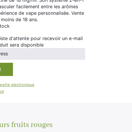
tine de 18 mg/ml. Son système 2-en-1
100ml
sculer facilement entre les arômes
Booster E-Liquide
Salé
érience de vape personnalisée. Vente
x moins de 18 ans.
Sucré
stock
 liste d'attente pour recevoir un e-mail
duit sera disponible
R
arette electronique
od
urs fruits rouges