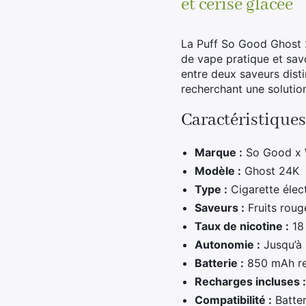
et cerise glacée
La Puff So Good Ghost 2
de vape pratique et sav
entre deux saveurs disti
recherchant une solutio
Caractéristiques
Marque :
So Good x
Modèle :
Ghost 24K
Type :
Cigarette élec
Saveurs :
Fruits roug
Taux de nicotine :
18
Autonomie :
Jusqu’à
Batterie :
850 mAh re
Recharges incluses 
Compatibilité :
Batter