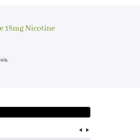
ée 18mg Nicotine
vis.