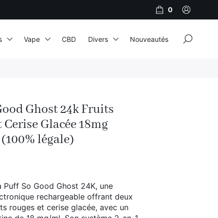
0
×
s
Vape
CBD
Divers
Nouveautés
JNR
Adalya
Good Ghost 24k Fruits
Al Fakher
t Cerise Glacée 18mg
Cristal Puff
 (100% légale)
SoGood
a Puff So Good Ghost 24K, une
10ml
ectronique rechargeable offrant deux
50ml
its rouges et cerise glacée, avec un