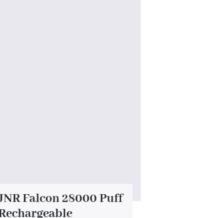
JNR Falcon 28000 Puff
Tornado 
Rechargeable
Recharg