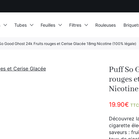
s
Tubes
Feuilles
Filtres
Rouleuses
Briquet
So Good Ghost 24k Fruits rouges et Cerise Glacée 18mg Nicotine (100% légale)
Puff So 
rouges e
Nicotine
19.90
€
TTC
Découvrez l
cigarette él
saveurs : fru