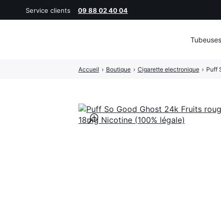
Service clients
09 88 02 40 04
Tubeuse
Rechercher
Accueil
›
Boutique
›
Cigarette electronique
›
Puff 
:
🔍