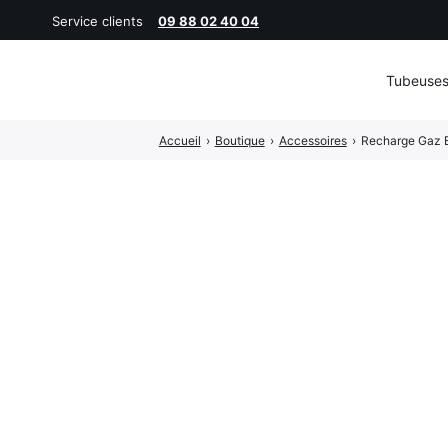
Service clients
09 88 02 40 04
Tubeuse
Rechercher
Accueil
›
Boutique
›
Accessoires
›
Recharge Gaz B
: