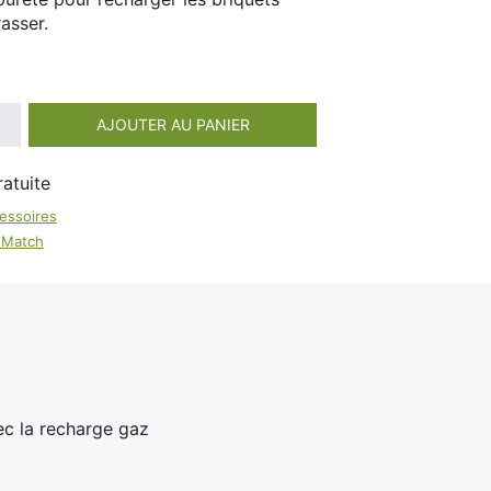
100ml
asser.
Booster E-Liquide
Salé
Sucré
AJOUTER AU PANIER
essoires
r Match
ec la recharge gaz