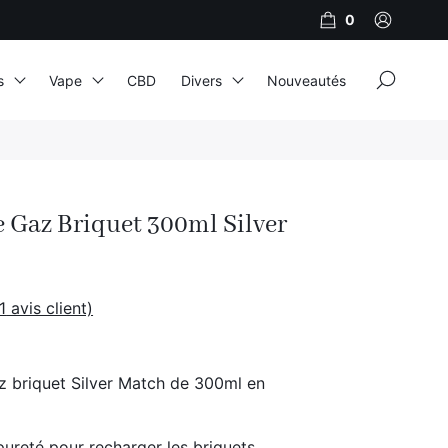
0
×
s
Vape
CBD
Divers
Nouveautés
JNR
Adalya
 Gaz Briquet 300ml Silver
Al Fakher
Cristal Puff
SoGood
1
avis client)
 briquet Silver Match de 300ml en
10ml
50ml
ureté pour recharger les briquets