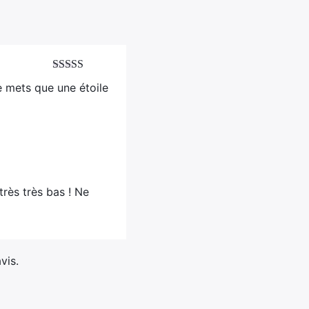
Note
5
sur 5
je mets que une étoile
très très bas ! Ne
vis.