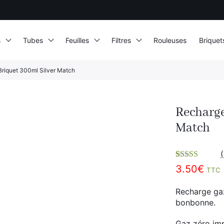
s
Tubes
Feuilles
Filtres
Rouleuses
Briquet
riquet 300ml Silver Match
Recharge
Match
(
Noté
1
5.00
sur
3.50
€
TTC
5 basé sur
notation
client
Recharge gaz
bonbonne.
Gaz zéro imp