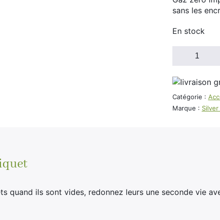
sans les encr
En stock
quantité
de
Recharge
Gaz
Briquet
Catégorie :
Acc
300ml
Marque :
Silve
Silver
Match
iquet
ets quand ils sont vides, redonnez leurs une seconde vie av