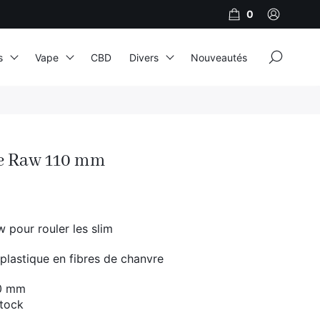
0
×
s
Vape
CBD
Divers
Nouveautés
JNR
Adalya
e Raw 110 mm
Al Fakher
Cristal Puff
SoGood
 pour rouler les slim
plastique en fibres de chanvre
10ml
10 mm
50ml
stock