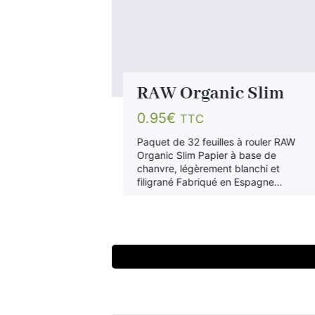
RAW Organic Slim
0.95
€
TTC
 rouler Raw Slim
Paquet de 32 feuilles à rouler RAW
(couleur
Organic Slim Papier à base de
our une
chanvre, légèrement blanchi et
Un best seller
filigrané Fabriqué en Espagne…
 Espagne.