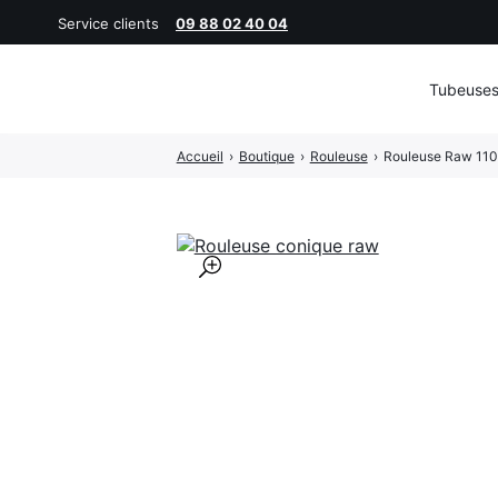
Service clients
09 88 02 40 04
Tubeuse
Rechercher
Accueil
›
Boutique
›
Rouleuse
›
Rouleuse Raw 11
:
🔍