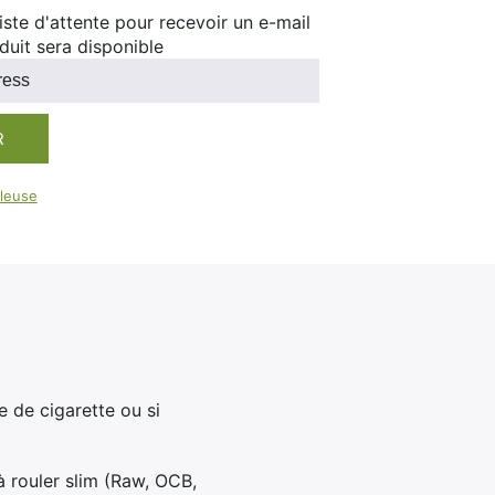
100ml
 liste d'attente pour recevoir un e-mail
Booster E-Liquide
duit sera disponible
Salé
Sucré
R
leuse
e de cigarette ou si
à rouler slim (Raw, OCB,