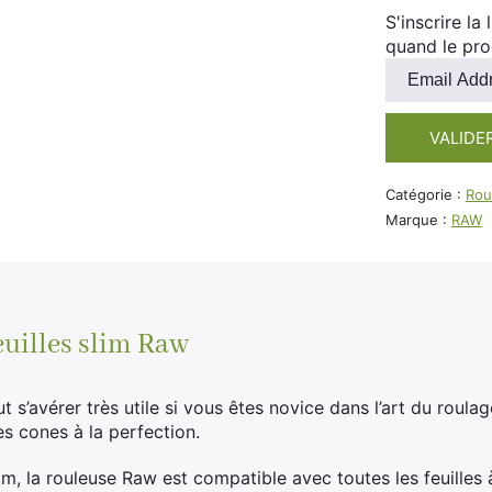
S'inscrire la
quand le pro
Entrez
votre
adresse
VALIDE
e-
mail
pour
Catégorie :
Rou
rejoindre
Marque :
RAW
la
liste
d'attente
pour
ce
euilles slim Raw
produit
t s’avérer très utile si vous êtes novice dans l’art du roulag
s cones à la perfection.
m, la rouleuse Raw est compatible avec toutes les feuilles 