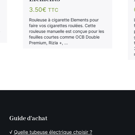
3.50
€
TTC
Rouleuse à cigarette Elements pour
faire vos cigarettes roulées. Cette
e
rouleuse manuelle est conçue pour les
feuilles courtes comme OCB Double
Premium, Rizla +, ...
Guide d'achat
√
Quelle tubeuse électrique choisir ?