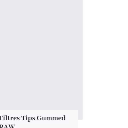
Filtres Tips Gummed
Raw XXL
RAW