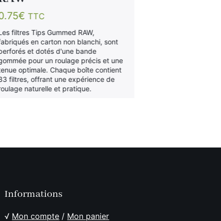
3.50
€
TTC
0.75
€
TTC
Paquet de 20 fe
Raw XXL 30cm L
Les filtres Tips Gummed RAW,
hallucinant enc
fabriqués en carton non blanchi, sont
en Espagne…
perforés et dotés d'une bande
gommée pour un roulage précis et une
tenue optimale. Chaque boîte contient
33 filtres, offrant une expérience de
roulage naturelle et pratique.
Informations
√
Mon compte
/
Mon panier