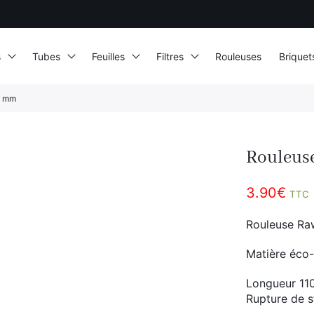
s
Tubes
Feuilles
Filtres
Rouleuses
Briquet
0 mm
Rouleus
3.90
€
TTC
Rouleuse Raw
Matière éco-
Longueur 1
Rupture de 