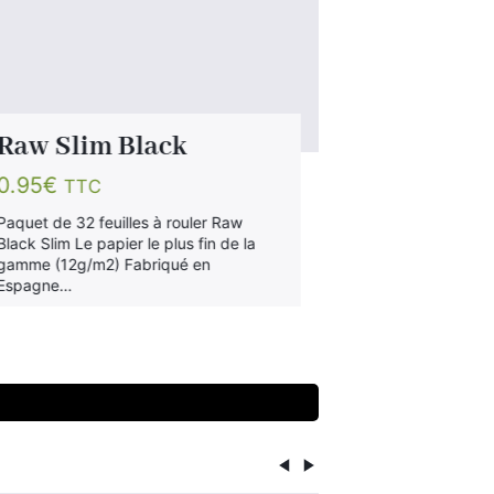
Raw Slim Black
Raw Sli
0.95
€
0.95
€
TTC
TTC
Paquet de 32 feuilles à rouler Raw
Paquet de 32 fe
Black Slim Le papier le plus fin de la
KS. Papier non 
gamme (12g/m2) Fabriqué en
brunâtre) et fil
Espagne…
meilleures comb
en Europe, fab