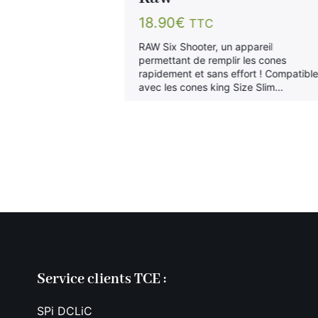
18.90
€
TTC
lles géantes
RAW Six Shooter, un appareil
 pour rouler les
permettant de remplir les cones
ible uniquement
rapidement et sans effort ! Compatibl
ler Raw XXL
avec les cones king Size Slim…
…
Service clients TCE :
SPi DCLiC