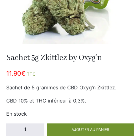
Divers
Adalya
Nouveautés
Al Fakher
Cristal Puff
SoGood
Sachet 5g Zkittlez by Oxyg’n
10ml
11.90
€
TTC
50ml
Sachet de 5 grammes de CBD Oxyg’n Zkittlez.
100ml
Booster E-Liquide
CBD 10% et THC inférieur à 0,3%.
En stock
Salé
quantité
AJOUTER AU PANIER
de
Sucré