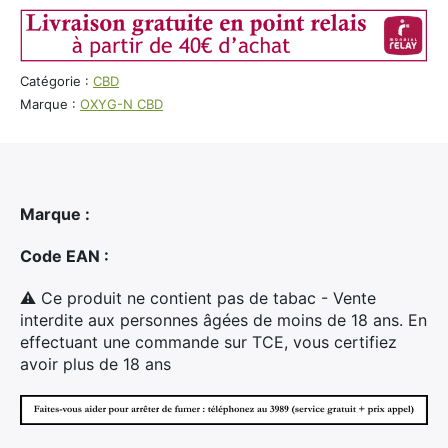
Sachet
5g
Zkittlez
by
Catégorie :
CBD
Oxyg'n
Marque :
OXYG-N CBD
Marque :
Code EAN :
⚠ Ce produit ne contient pas de tabac - Vente
interdite aux personnes âgées de moins de 18 ans. En
effectuant une commande sur TCE, vous certifiez
avoir plus de 18 ans