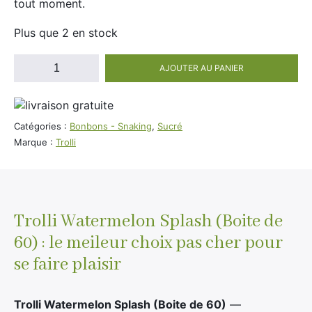
tout moment.
Divers
Adalya
Plus que 2 en stock
Nouveautés
Al Fakher
quantité
Cristal Puff
AJOUTER AU PANIER
de
SoGood
Trolli
Watermelon
Splash
Catégories :
Bonbons - Snaking
,
Sucré
(Boite
Marque :
Trolli
10ml
de
60)
50ml
100ml
Trolli Watermelon Splash (Boite de
Booster E-Liquide
60) : le meileur choix pas cher pour
se faire plaisir
Salé
Sucré
Trolli Watermelon Splash (Boite de 60)
—