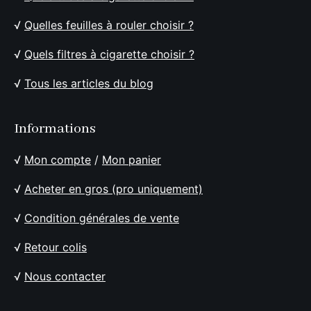
√
Quelles feuilles à rouler choisir ?
√
Quels filtres à cigarette choisir ?
√
Tous les articles du blog
Informations
√
Mon compte
/
Mon panier
√
Acheter en gros (pro uniquement)
√
Condition générales de vente
√
Retour colis
√
Nous contacter