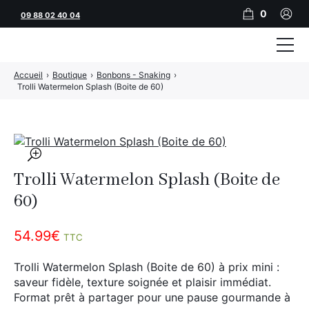
0
09 88 02 40 04
Accueil
›
Boutique
›
Bonbons - Snaking
›
Tubeuses
Trolli Watermelon Splash (Boite de 60)
Tubes
Feuilles
🔍
Filtres
Trolli Watermelon Splash (Boite de
Rouleuses
60)
Briquets
54.99
€
TTC
Vape
Trolli Watermelon Splash (Boite de 60) à prix mini :
saveur fidèle, texture soignée et plaisir immédiat.
CBD
Format prêt à partager pour une pause gourmande à
JNR