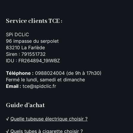
Service clients TCE :
SPi DCLiC
96 impasse du serpolet
83210 La Farlède
Siren : 791551732
IDU : FR264894_19IWBZ
Téléphone :
0988024004 (de 9h à 17h30)
Fermé le lundi, samedi et dimanche
Email :
tce@spidclic.fr
Guide d'achat
√
Quelle tubeuse électrique choisir ?
√
Quels tubes à cigarette choisir ?