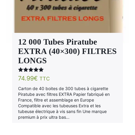
12 000 Tubes Piratube
EXTRA (40×300) FILTRES
LONGS
Note
5.00
74.99
€
TTC
sur 5
Carton de 40 boites de 300 tubes à cigarette
Piratube avec filtres EXTRA Papier fabriqué en
France, filtre et assemblage en Europe
Compatible avec les tubeuses Extra et les
tubeuse électrique à vis sans fin Une marque
premium à prix ultra bas…