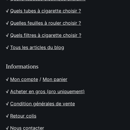
√
Quels tubes à cigarette choisir ?
√
Quelles feuilles à rouler choisir ?
√
Quels filtres à cigarette choisir ?
√
Tous les articles du blog
Informations
√
Mon compte
/
Mon panier
√
Acheter en gros (pro uniquement)
√
Condition générales de vente
√
Retour colis
√
Nous contacter