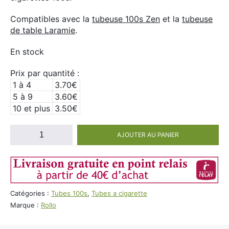
Compatibles avec la
tubeuse 100s Zen
et la
tubeuse
de table Laramie
.
En stock
Prix par quantité :
1 à 4
3.70
€
5 à 9
3.60
€
10 et plus
3.50
€
quantité
AJOUTER AU PANIER
de
200
Tubes
cigarettes
100s
Catégories :
Tubes 100s
,
Tubes a cigarette
Rollo
Marque :
Rollo
Bleu