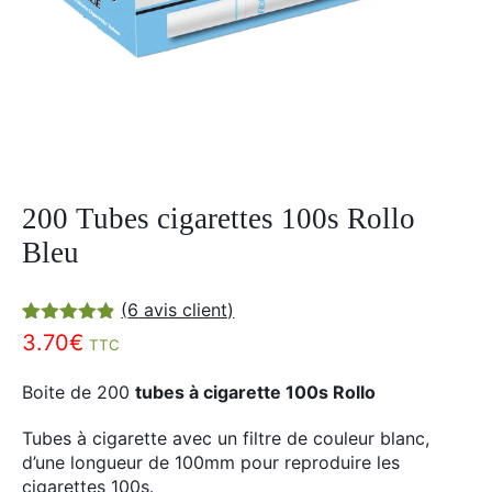
Divers
Adalya
Nouveautés
Al Fakher
Cristal Puff
SoGood
200 Tubes cigarettes 100s Rollo
10ml
Bleu
50ml
100ml
(
6
avis client)
Noté
6
4.83
3.70
€
Booster E-Liquide
TTC
sur 5
basé sur
notations
Boite de 200
tubes à cigarette 100s Rollo
client
Tubes à cigarette avec un filtre de couleur blanc,
Salé
d’une longueur de 100mm pour reproduire les
Sucré
cigarettes 100s.