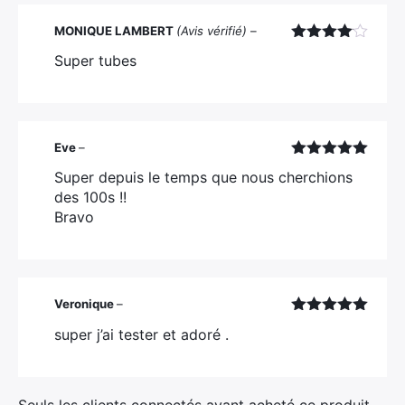
MONIQUE LAMBERT
(Avis vérifié)
–
Note
4
Super tubes
sur 5
Eve
–
Note
5
sur
Super depuis le temps que nous cherchions
5
des 100s !!
Bravo
Veronique
–
Note
5
sur
super j’ai tester et adoré .
5
Seuls les clients connectés ayant acheté ce produit