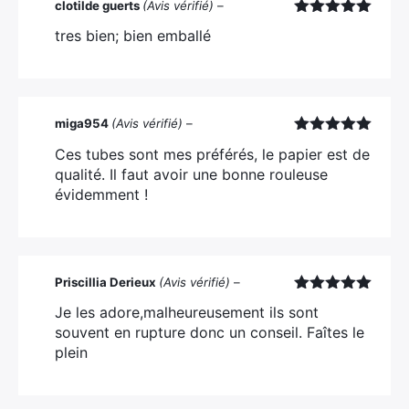
clotilde guerts
(Avis vérifié)
–
Note
5
sur
tres bien; bien emballé
5
miga954
(Avis vérifié)
–
×
Note
5
sur
Ces tubes sont mes préférés, le papier est de
5
qualité. Il faut avoir une bonne rouleuse
évidemment !
Rechercher
:
Priscillia Derieux
(Avis vérifié)
–
Note
5
sur
Je les adore,malheureusement ils sont
5
souvent en rupture donc un conseil. Faîtes le
plein