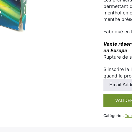
permettant d
menthol en e
menthe présen
Fabriqué en
Vente réserv
en Europe
Rupture de 
S'inscrire la
quand le pro
Entrez
votre
adresse
VALIDE
e-
mail
pour
Catégorie :
Tub
rejoindre
la