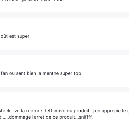
–
goût est super
fan ou sent bien la menthe super top
t stock…vu la rupture deffinitive du produit…j’en apprecie le 
op……dommage l’arret de ce produit…sniffff.