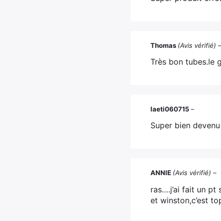
Thomas
(Avis vérifié)
Très bon tubes.le 
laeti060715
–
Super bien devenu 
ANNIE
(Avis vérifié)
–
ras….j’ai fait un p
et winston,c’est t