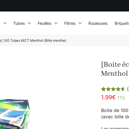
s
Tubes
Feuilles
Filtres
Rouleuses
Briquet
e] 100 Tubes MCT Menthol (Bille menthe)
[Boite é
Menthol 
(
Noté
10
4.60
1.99
€
TTC
sur 5
basé sur
notations
Boite de 10
client
(avec bille d
Les premiers