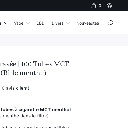
0
×
s
Vape
CBD
Divers
Nouveautés
JNR
Adalya
crasée] 100 Tubes MCT
Al Fakher
(Bille menthe)
Cristal Puff
SoGood
10
avis client)
0
tubes à cigarette MCT menthol
10ml
e menthe dans le filtre).
50ml
 tubes à cigarettes convertibles