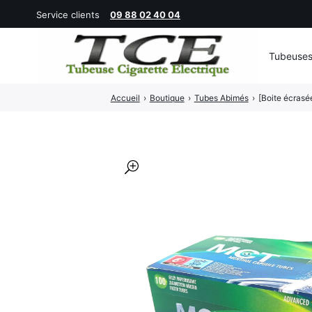
Service clients
09 88 02 40 04
Tubeuse
Rechercher
Accueil
›
Boutique
›
Tubes Abimés
›
[Boite écrasé
:
🔍