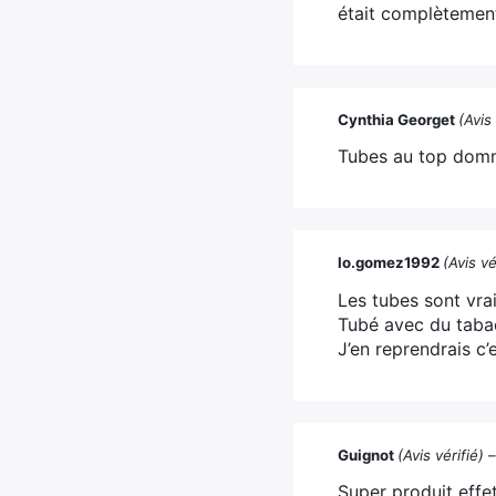
était complètemen
Cynthia Georget
(Avis 
Tubes au top domm
lo.gomez1992
(Avis vé
Les tubes sont vrai
Tubé avec du tabac
J’en reprendrais c’e
Guignot
(Avis vérifié)
Super produit effe