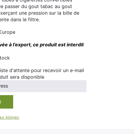
100ml
e passer du gout tabac au gout
Booster E-Liquide
Salé
xerçant une pression sur la bille de
te dans le filtre.
Sucré
 Europe
ée à l’export, ce produit est interdit
stock
 liste d'attente pour recevoir un e-mail
duit sera disponible
R
es Abimés