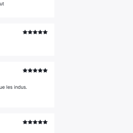
ut
Note
5
sur
5
Note
5
sur
5
e les indus.
Note
5
sur