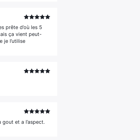
Note
5
sur
s prête d’où les 5
5
mais ça vient peut-
je l’utilise
Note
5
sur
5
Note
5
sur
 gout et a l’aspect.
5