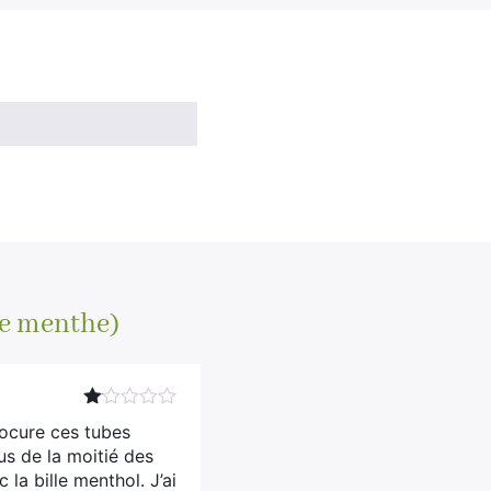
le menthe)
Note
rocure ces tubes
1
us de la moitié des
sur
5
 la bille menthol. J’ai