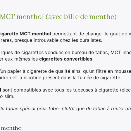
liste
d'attente
pour
 MCT menthol (avec bille de menthe)
ce
produit
cigarette MCT menthol
permettant de changer le gout de v
 rares, presque introuvable chez les buralistes.
arques de cigarettes vendues en bureau de tabac, MCT inn
ner eux mêmes les
cigarettes convertibles
.
n papier à cigarette de qualité ainsi qu’un filtre en mousse
dron et la nicotine présent dans la fumée de cigarette.
l
sont compatibles avec tous les tubeuses à cigarette (élec
o slim.
er du tabac spécial pour tuber plutôt que du tabac à rouler afi
T menthe