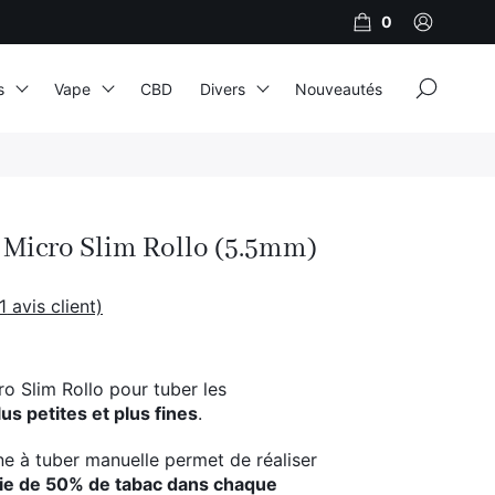
0
×
s
Vape
CBD
Divers
Nouveautés
JNR
Adalya
Micro Slim Rollo (5.5mm)
Al Fakher
Cristal Puff
1
avis client)
SoGood
o Slim Rollo pour tuber les
us petites et plus fines
.
10ml
e à tuber manuelle permet de réaliser
50ml
e de 50% de tabac dans chaque