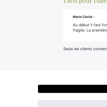
1 avis pour
Tube
Marie Cécile
–
Au début il faut fo
fragile. La premiè
Seuls les clients connec