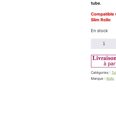
tube
.
Compatible 
Slim Rollo
En stock
quantité
de
Tubeuse
Micro
Slim
Rollo
Catégories :
Tu
(5.5mm)
Marque :
Rollo