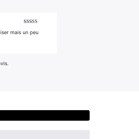
Note
4
sur
iliser mais un peu
5
vis.