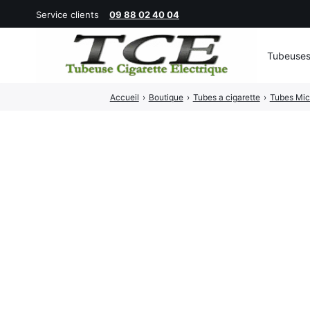
Service clients
09 88 02 40 04
Tubeuse
Rechercher
Accueil
›
Boutique
›
Tubes a cigarette
›
Tubes Mic
: