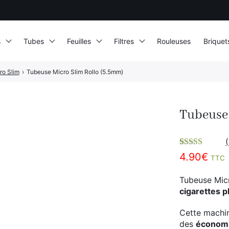
s
Tubes
Feuilles
Filtres
Rouleuses
Briquet
ro Slim
›
Tubeuse Micro Slim Rollo (5.5mm)
Tubeuse 
(
Noté
1
4.00
4.90
€
TTC
sur 5 basé
sur
notation
Tubeuse Micr
client
cigarettes pl
Cette machin
des
économi