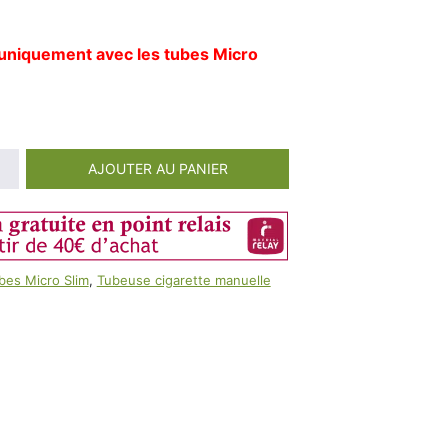
100ml
Booster E-Liquide
Salé
uniquement avec les tubes Micro
Sucré
AJOUTER AU PANIER
bes Micro Slim
,
Tubeuse cigarette manuelle