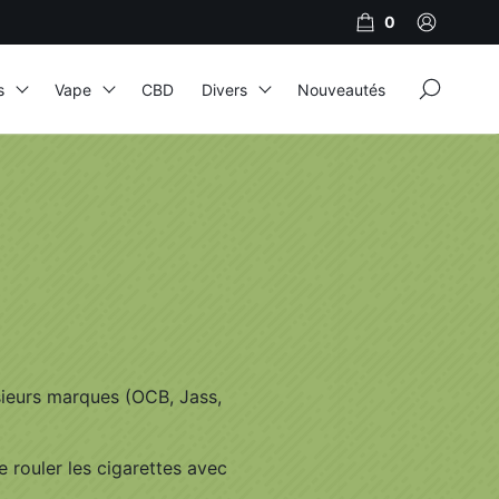
0
×
s
Vape
CBD
Divers
Nouveautés
JNR
Adalya
Al Fakher
Cristal Puff
SoGood
usieurs marques (OCB, Jass,
10ml
 rouler les cigarettes avec
50ml