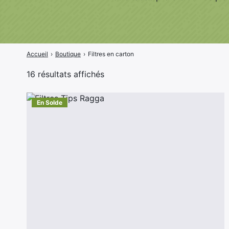
Accueil
›
Boutique
›
Filtres en carton
T
16 résultats affichés
r
i
En Solde
é
p
a
r
p
r
i
x
c
r
o