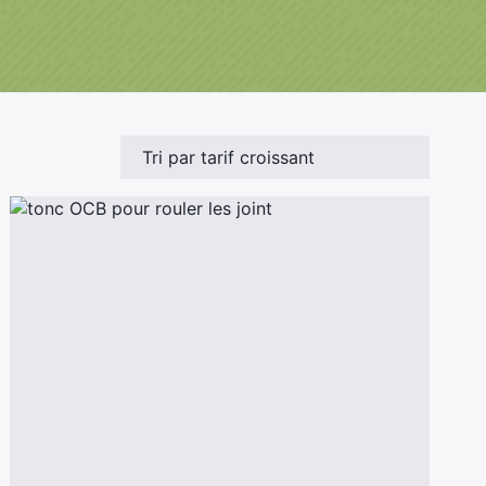
100ml
Booster E-Liquide
Salé
Sucré