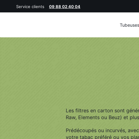
Service clients
09 88 02 40 04
Tubeuse
Rechercher
:
Les filtres en carton sont géné
Raw, Elements ou Beuz) et plu
Prédécoupés ou incurvés, avec m
votre tabac préféré ou vos pla