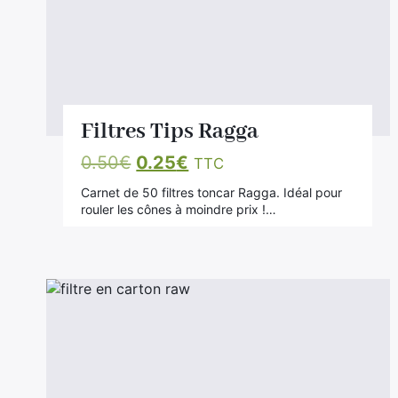
i
s
s
a
n
t
Filtres Tips Ragga
Le
Le
0.50
€
0.25
€
TTC
prix
prix
Carnet de 50 filtres toncar Ragga. Idéal pour
initial
actuel
rouler les cônes à moindre prix !…
était :
est :
0.50€.
0.25€.