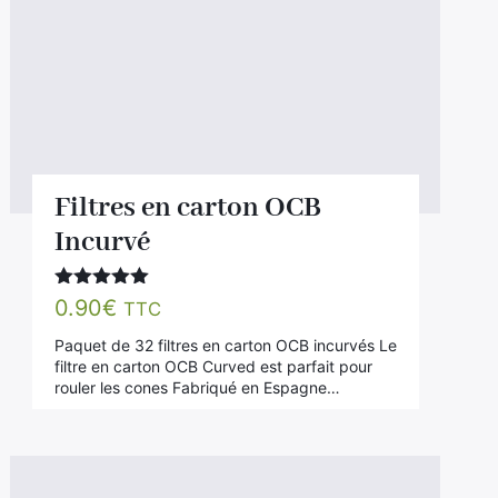
Filtres en carton OCB
Incurvé
Note
5.00
0.90
€
TTC
sur 5
Paquet de 32 filtres en carton OCB incurvés Le
filtre en carton OCB Curved est parfait pour
rouler les cones Fabriqué en Espagne…