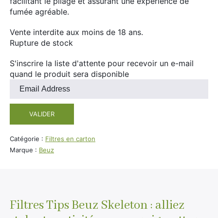
facilitant le pliage et assurant une expérience de
Divers
fumée agréable.
Adalya
Nouveautés
Al Fakher
Vente interdite aux moins de 18 ans.
Rupture de stock
Cristal Puff
SoGood
S'inscrire la liste d'attente pour recevoir un e-mail
quand le produit sera disponible
Entrez
votre
10ml
adresse
VALIDER
e-
50ml
mail
100ml
pour
Catégorie :
Filtres en carton
rejoindre
Marque :
Beuz
Booster E-Liquide
la
liste
d'attente
pour
Salé
ce
Filtres Tips Beuz Skeleton : alliez
Sucré
produit