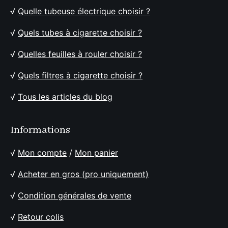
√
Quelle tubeuse électrique choisir ?
√
Quels tubes à cigarette choisir ?
√
Quelles feuilles à rouler choisir ?
√
Quels filtres à cigarette choisir ?
√
Tous les articles du blog
Informations
√
Mon compte
/
Mon panier
√
Acheter en gros (pro uniquement)
√
Condition générales de vente
√
Retour colis