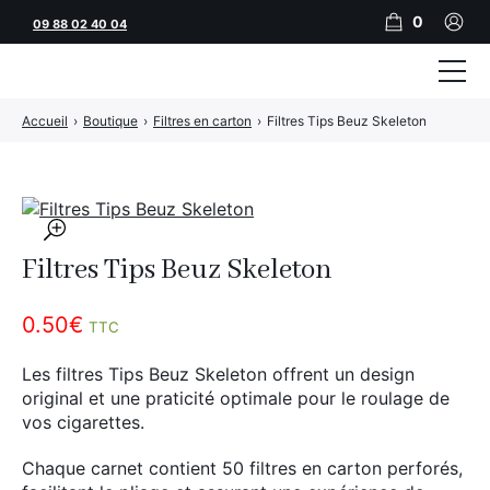
0
09 88 02 40 04
Accueil
›
Boutique
›
Filtres en carton
›
Filtres Tips Beuz Skeleton
Tubeuses
Tubes
Feuilles
🔍
Filtres Tips Beuz Skeleton
Filtres
Rouleuses
0.50
€
TTC
Briquets
Les filtres Tips Beuz Skeleton offrent un design
original et une praticité optimale pour le roulage de
Vape
vos cigarettes.
CBD
Chaque carnet contient 50 filtres en carton perforés,
JNR