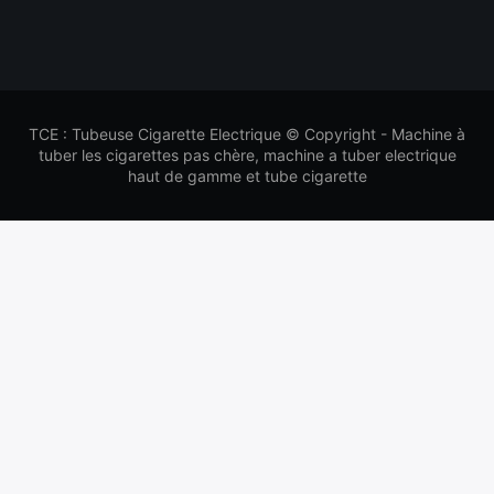
TCE : Tubeuse Cigarette Electrique © Copyright - Machine à
tuber les cigarettes pas chère, machine a tuber electrique
haut de gamme et tube cigarette