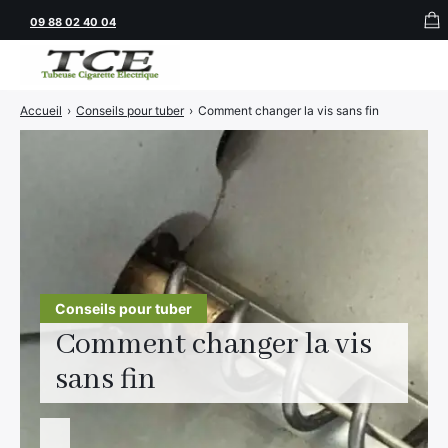
09 88 02 40 04
Accueil
›
Conseils pour tuber
›
Comment changer la vis sans fin
Tubeuses
Tubes
Feuilles
Filtres
Rouleuses
Conseils pour tuber
Briquets
Comment changer la vis
Vape
sans fin
CBD
JNR