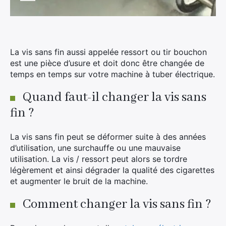
Divers
Adalya
Nouveautés
Al Fakher
Cristal Puff
La vis sans fin aussi appelée ressort ou tir bouchon
est une pièce d’usure et doit donc être changée de
SoGood
temps en temps sur votre machine à tuber électrique.
Quand faut-il changer la vis sans
10ml
fin ?
50ml
La vis sans fin peut se déformer suite à des années
100ml
d’utilisation, une surchauffe ou une mauvaise
Booster E-Liquide
utilisation. La vis / ressort peut alors se tordre
légèrement et ainsi dégrader la qualité des cigarettes
et augmenter le bruit de la machine.
Comment changer la vis sans fin ?
Salé
Sucré