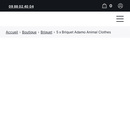
0
09 88 02 40 04
Accueil
›
Boutique
›
Briquet
›
5 x Briquet Adamo Animal Clothes
Tubeuses
Tubes
Feuilles
Filtres
Rouleuses
Briquets
Vape
CBD
JNR