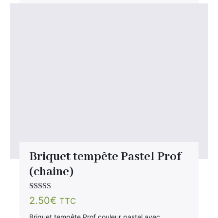
Briquet tempête Pastel Prof
(chaine)
Note
3.67
2.50
€
TTC
sur 5
Briquet tempête Prof couleur pastel avec