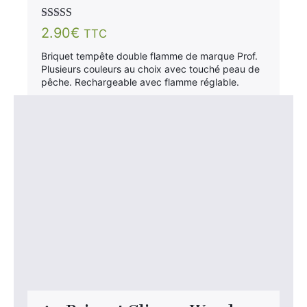
Note
5.00
sur
2.90
€
TTC
5
Briquet tempête double flamme de marque Prof.
Plusieurs couleurs au choix avec touché peau de
pêche. Rechargeable avec flamme réglable.