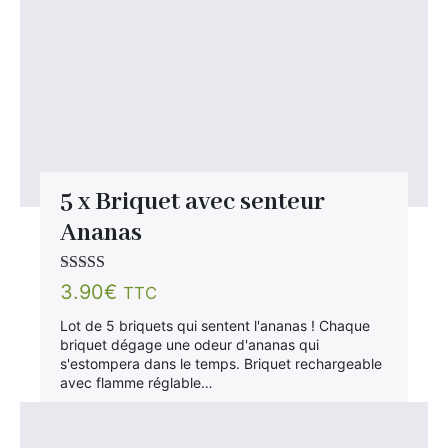
5 x Briquet avec senteur
Ananas
Note
3.90
€
TTC
3.00
sur
5
Lot de 5 briquets qui sentent l'ananas ! Chaque
briquet dégage une odeur d'ananas qui
s'estompera dans le temps. Briquet rechargeable
avec flamme réglable…