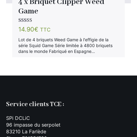
4 x Briquet Clipper Weed
Game
Note
5.00
sur
14.90
€
TTC
5
Lot de 4 briquets Weed Game à l'effigie de la
série Squid Game Série limitée à 4800 briquets
dans le monde Fabriqué en Espagne…
Service clients TCE :
SPi DCLiC
96 impasse du serpolet
83210 La Farlède