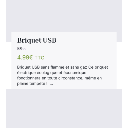
Briquet USB
Note
4.99
€
TTC
1.00
sur
Briquet USB sans flamme et sans gaz Ce briquet
5
électrique écologique et économique
fonctionnera en toute circonstance, même en
pleine tempête ! …