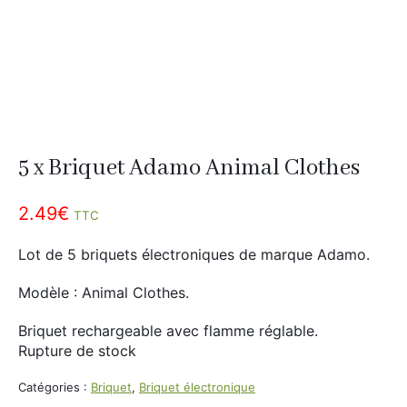
Divers
Adalya
Nouveautés
Al Fakher
Cristal Puff
SoGood
5 x Briquet Adamo Animal Clothes
10ml
2.49
€
TTC
50ml
Lot de 5 briquets électroniques de marque Adamo.
100ml
Booster E-Liquide
Modèle : Animal Clothes.
Briquet rechargeable avec flamme réglable.
Rupture de stock
Salé
Catégories :
Briquet
,
Briquet électronique
Sucré