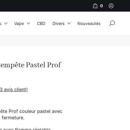
0
×
s
Vape
CBD
Divers
Nouveautés
JNR
Adalya
tempête Pastel Prof
Al Fakher
Cristal Puff
SoGood
3
avis client)
ête Prof couleur pastel avec
10ml
 fermeture.
50ml
 avec flamme réglable.