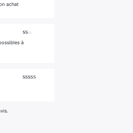
Note
5
sur 5
mon achat
Note
possibles à
1
sur
5
Note
5
sur 5
vis.