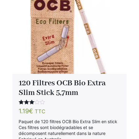
120 Filtres OCB Bio Extra
Slim Stick 5,7mm
Note
1.19
€
TTC
3.00
sur 5
Paquet de 120 filtres OCB Bio Extra Slim en stick
Ces filtres sont biodégradables et se
décomposent naturellement dans la nature