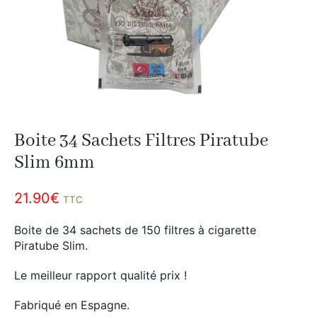
Divers
Adalya
Nouveautés
Al Fakher
Cristal Puff
SoGood
Boite 34 Sachets Filtres Piratube
10ml
Slim 6mm
50ml
21.90
€
100ml
TTC
Booster E-Liquide
Boite de 34 sachets de 150 filtres à cigarette
Piratube Slim.
Le meilleur rapport qualité prix !
Salé
Fabriqué en Espagne.
Sucré