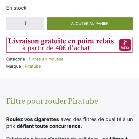
En stock
quantité
AJOUTER AU PANIER
de
Boite
34
Sachets
Filtres
Catégorie :
Filtres en mousse
Piratube
Marque :
Piratube
Slim
6mm
Filtre pour rouler Piratube
Roulez vos cigarettes
avec des filtres de qualité à un
prix
défiant toute concurrence
.
Fabriqués à base d’acétate de cellulose, les
filtres à