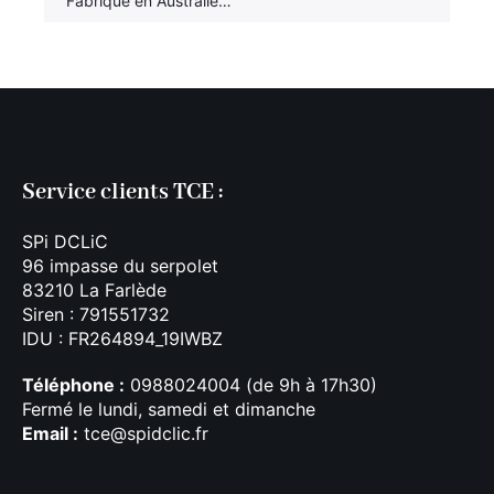
Fabriqué en Australie…
Service clients TCE :
SPi DCLiC
96 impasse du serpolet
83210 La Farlède
Siren : 791551732
IDU : FR264894_19IWBZ
Téléphone :
0988024004 (de 9h à 17h30)
Fermé le lundi, samedi et dimanche
Email :
tce@spidclic.fr