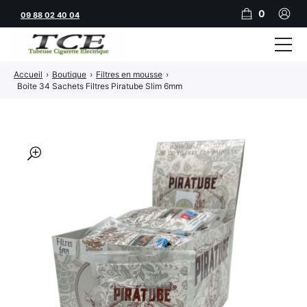
0
09 88 02 40 04
Accueil
›
Boutique
›
Filtres en mousse
›
Tubeuses
Boite 34 Sachets Filtres Piratube Slim 6mm
Tubes
Feuilles
🔍
Filtres
Rouleuses
Briquets
Vape
CBD
JNR