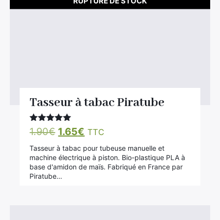
RUPTURE DE STOCK
Tasseur à tabac Piratube
Note
5.00
Le
Le
1.90
€
1.65
€
TTC
sur 5
prix
prix
Tasseur à tabac pour tubeuse manuelle et
initial
actuel
machine électrique à piston. Bio-plastique PLA à
base d'amidon de maïs. Fabriqué en France par
était :
est :
Piratube…
1.90€.
1.65€.