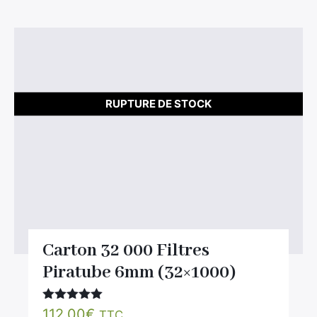
RUPTURE DE STOCK
Carton 32 000 Filtres
Piratube 6mm (32×1000)
Note
5.00
112.00
€
TTC