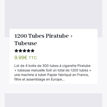
1200 Tubes Piratube +
Tubeuse
Note
5.00
9.99
€
TTC
sur 5
Lot de 4 boite de 300 tubes à cigarette Piratube
+ tubeuse manuelle Soit un total de 1200 tubes +
une machine à tuber Papier fabriqué en France,
filtre et assemblage en Europe…