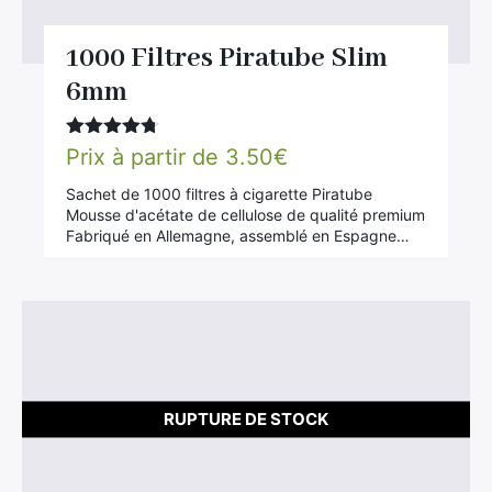
Rechercher
1000 Filtres Piratube Slim
:
6mm
Note
4.67
Prix à partir de
3.50
€
sur 5
Sachet de 1000 filtres à cigarette Piratube
Mousse d'acétate de cellulose de qualité premium
Fabriqué en Allemagne, assemblé en Espagne…
RUPTURE DE STOCK