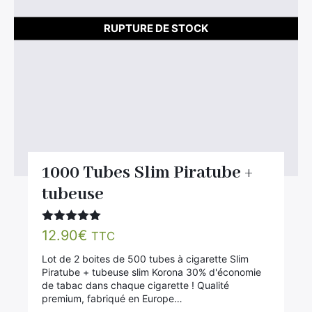
RUPTURE DE STOCK
1000 Tubes Slim Piratube +
tubeuse
Note
5.00
12.90
€
TTC
sur 5
Lot de 2 boites de 500 tubes à cigarette Slim
Piratube + tubeuse slim Korona 30% d'économie
de tabac dans chaque cigarette ! Qualité
premium, fabriqué en Europe…