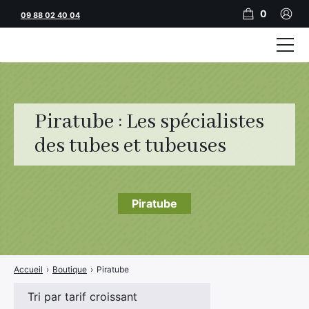
0
09 88 02 40 04
Tubeuses
Tubes
Piratube : Les spécialistes
Feuilles
des tubes et tubeuses
Filtres
Rouleuses
Piratube
Briquets
Vape
Accueil
›
Boutique
›
Piratube
CBD
JNR