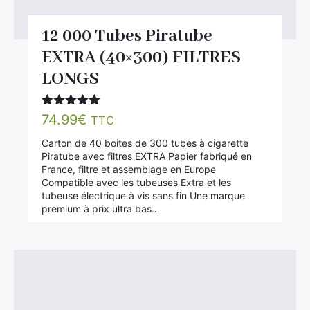
12 000 Tubes Piratube
EXTRA (40×300) FILTRES
LONGS
Note
5.00
74.99
€
TTC
sur 5
Carton de 40 boites de 300 tubes à cigarette
Piratube avec filtres EXTRA Papier fabriqué en
France, filtre et assemblage en Europe
Compatible avec les tubeuses Extra et les
tubeuse électrique à vis sans fin Une marque
premium à prix ultra bas…