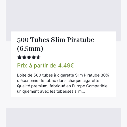
500 Tubes Slim Piratube
(6.5mm)
Note
4.56
Prix à partir de
4.49
€
sur 5
Boite de 500 tubes à cigarette Slim Piratube 30%
d'économie de tabac dans chaque cigarette !
Qualité premium, fabriqué en Europe Compatible
uniquement avec les tubeuses slim…