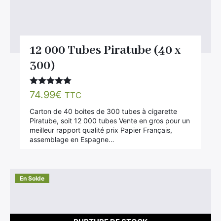
12 000 Tubes Piratube (40 x
300)
Note
5.00
74.99
€
TTC
sur 5
Carton de 40 boites de 300 tubes à cigarette
Piratube, soit 12 000 tubes Vente en gros pour un
meilleur rapport qualité prix Papier Français,
assemblage en Espagne…
En Solde