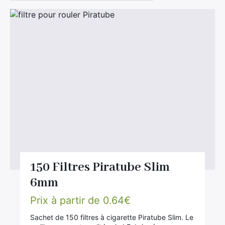
Divers
Adalya
Nouveautés
Al Fakher
Cristal Puff
SoGood
10ml
50ml
100ml
Booster E-Liquide
150 Filtres Piratube Slim
6mm
Prix à partir de
0.64
€
Salé
Sachet de 150 filtres à cigarette Piratube Slim. Le
Sucré