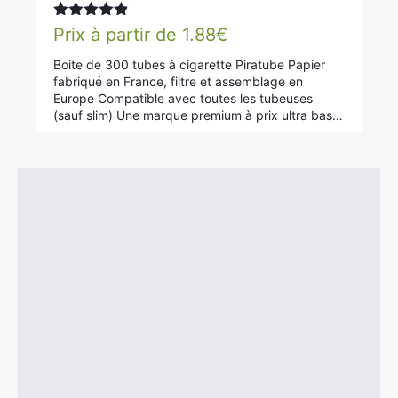
Note
4.78
Prix à partir de
1.88
€
sur 5
Boite de 300 tubes à cigarette Piratube Papier
fabriqué en France, filtre et assemblage en
Europe Compatible avec toutes les tubeuses
(sauf slim) Une marque premium à prix ultra bas…