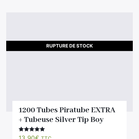
RUPTURE DE STOCK
1200 Tubes Piratube EXTRA
+ Tubeuse Silver Tip Boy
Note
5.00
13.90
€
TTC