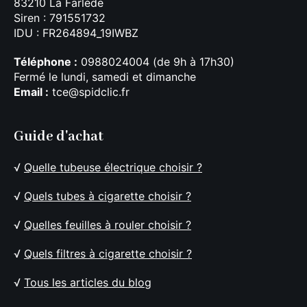
83210 La Farlède
Siren : 791551732
IDU : FR264894_19IWBZ
Téléphone :
0988024004 (de 9h à 17h30)
Fermé le lundi, samedi et dimanche
Email :
tce@spidclic.fr
Guide d'achat
√
Quelle tubeuse électrique choisir ?
√
Quels tubes à cigarette choisir ?
√
Quelles feuilles à rouler choisir ?
√
Quels filtres à cigarette choisir ?
√
Tous les articles du blog