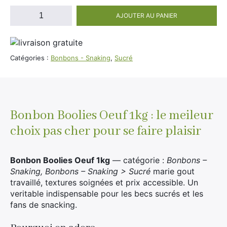
Divers
quantité
Adalya
AJOUTER AU PANIER
de
Nouveautés
Al Fakher
Bonbon
Boolies
Cristal Puff
Oeuf
Catégories :
Bonbons - Snaking
,
Sucré
SoGood
1kg
10ml
Bonbon Boolies Oeuf 1kg : le meileur
50ml
choix pas cher pour se faire plaisir
100ml
Booster E-Liquide
Bonbon Boolies Oeuf 1kg
— catégorie :
Bonbons –
Snaking, Bonbons – Snaking > Sucré
marie gout
travaillé, textures soignées et prix accessible. Un
veritable indispensable pour les becs sucrés et les
Salé
fans de snacking.
Sucré