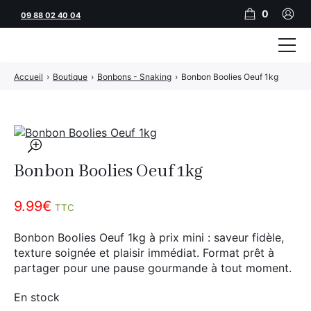
0
09 88 02 40 04
Accueil
›
Boutique
›
Bonbons - Snaking
›
Bonbon Boolies Oeuf 1kg
Tubeuses
Tubes
Feuilles
🔍
Bonbon Boolies Oeuf 1kg
Filtres
Rouleuses
9.99
€
TTC
Briquets
Bonbon Boolies Oeuf 1kg à prix mini : saveur fidèle,
texture soignée et plaisir immédiat. Format prêt à
Vape
partager pour une pause gourmande à tout moment.
CBD
En stock
JNR