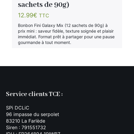
sachets de 90g)
12.99
€
TTC
Bonbon Fini Galaxy Mix (12 sachets de 90g) à
prix mini : saveur fidèle, texture soignée et plaisir
immédiat. Format prêt à partager pour une pause
gourmande à tout moment.
Service clients TCE :
SPi DCLiC
96 impasse du serpolet
83210 La Farlède
Siren : 791551732
IDU : FR264894_19IWBZ