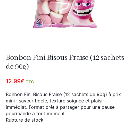
Divers
Adalya
Nouveautés
Al Fakher
Cristal Puff
SoGood
Bonbon Fini Bisous Fraise (12 sachets
10ml
de 90g)
50ml
12.99
€
100ml
TTC
Booster E-Liquide
Bonbon Fini Bisous Fraise (12 sachets de 90g) à prix
mini : saveur fidèle, texture soignée et plaisir
immédiat. Format prêt à partager pour une pause
gourmande à tout moment.
Salé
Rupture de stock
Sucré