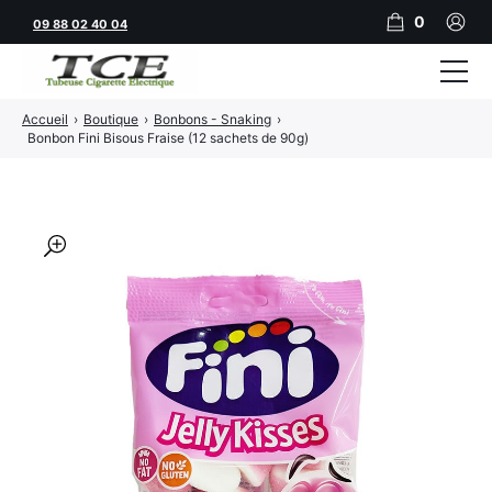
0
09 88 02 40 04
Accueil
›
Boutique
›
Bonbons - Snaking
›
Tubeuses
Bonbon Fini Bisous Fraise (12 sachets de 90g)
Tubes
Feuilles
🔍
Filtres
Rouleuses
Briquets
Vape
CBD
JNR