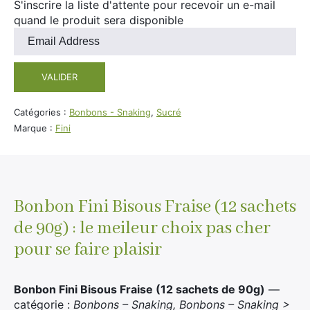
S'inscrire la liste d'attente pour recevoir un e-mail
quand le produit sera disponible
Entrez
votre
adresse
VALIDER
e-
mail
pour
Catégories :
Bonbons - Snaking
,
Sucré
rejoindre
Marque :
Fini
la
liste
d'attente
pour
ce
Bonbon Fini Bisous Fraise (12 sachets
produit
de 90g) : le meileur choix pas cher
pour se faire plaisir
Bonbon Fini Bisous Fraise (12 sachets de 90g)
—
catégorie :
Bonbons – Snaking, Bonbons – Snaking >